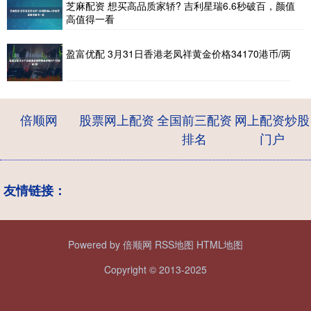
芝麻配资 想买高品质家轿? 吉利星瑞6.6秒破百，颜值
高值得一看
盈富优配 3月31日香港老凤祥黄金价格34170港币/两
倍顺网
股票网上配资
全国前三配资
网上配资炒股
排名
门户
友情链接：
Powered by
倍顺网
RSS地图
HTML地图
Copyright
© 2013-2025