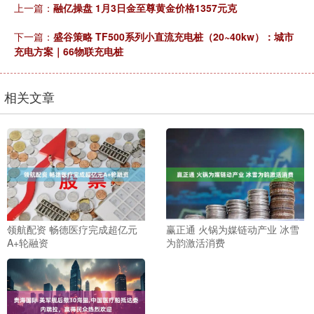
上一篇：
融亿操盘 1月3日金至尊黄金价格1357元克
下一篇：
盛谷策略 TF500系列小直流充电桩（20~40kw）：城市
充电方案｜66物联充电桩
相关文章
领航配资 畅德医疗完成超亿元
赢正通 火锅为媒链动产业 冰雪
A+轮融资
为韵激活消费