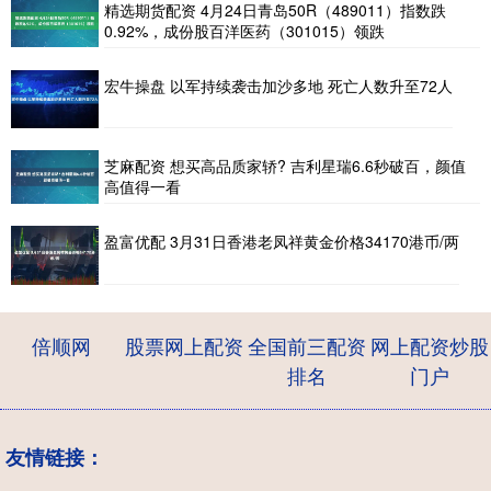
精选期货配资 4月24日青岛50R（489011）指数跌
0.92%，成份股百洋医药（301015）领跌
宏牛操盘 以军持续袭击加沙多地 死亡人数升至72人
芝麻配资 想买高品质家轿? 吉利星瑞6.6秒破百，颜值
高值得一看
盈富优配 3月31日香港老凤祥黄金价格34170港币/两
倍顺网
股票网上配资
全国前三配资
网上配资炒股
排名
门户
友情链接：