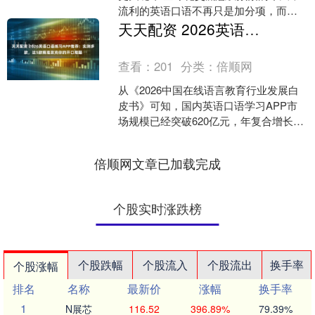
流利的英语口语不再只是加分项，而是
职场晋升、升学考试、海外出行甚至日
天天配资 2026英语口语练习APP推荐：实测多款，这5款精准攻克你的开口难题
常兴趣拓展的必备能力....
查看：
201
分类：
倍顺网
从《2026中国在线语言教育行业发展白
皮书》可知，国内英语口语学习APP市
场规模已经突破620亿元，年复合增长率
达到39.2%。不过，调研数据也揭示了行
业的痛点....
倍顺网文章已加载完成
个股实时涨跌榜
个股跌幅
个股流入
个股流出
换手率
个股涨幅
排名
名称
最新价
涨幅
换手率
1
N展芯
116.52
396.89%
79.39%