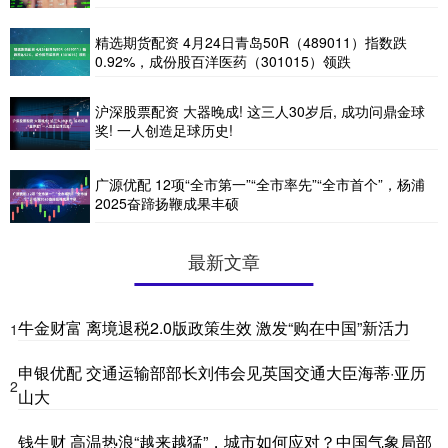
精选期货配资 4月24日青岛50R（489011）指数跌
0.92%，成份股百洋医药（301015）领跌
沪深股票配资 大器晚成! 这三人30岁后, 成功问鼎金球
奖! 一人创造足球历史!
广源优配 12项“全市第一”“全市率先”“全市首个”，杨浦
2025奋蹄扬鞭成果丰硕
最新文章
牛金财富 离境退税2.0版政策生效 激发“购在中国”新活力
1
申银优配 交通运输部部长刘伟会见英国交通大臣海蒂·亚历
2
山大
钱生财 高温热浪“越来越猛”，城市如何应对？中国气象局部