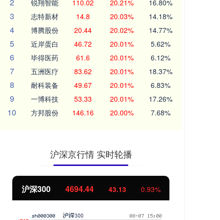
2
锐翔智能
110.02
20.21%
16.80%
3
志特新材
14.8
20.03%
14.18%
4
博腾股份
20.44
20.02%
14.77%
5
近岸蛋白
46.72
20.01%
5.62%
6
毕得医药
61.6
20.01%
6.12%
7
五洲医疗
83.62
20.01%
18.37%
8
耐科装备
49.67
20.01%
6.83%
9
一博科技
53.33
20.01%
17.26%
10
方邦股份
146.16
20.00%
7.68%
沪深京行情 实时轮播
北证50
1134.24
创
11.37
1.01%