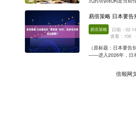
式的培训机构是当前
思、环球雅思四家....
易倍策略
日期：02-1
查看：
108
（原标题：日本要告别
——进入2026年，
胀同比降至....
倍顺网
深证成指
14311.01
.68
1.02%
200.89
1