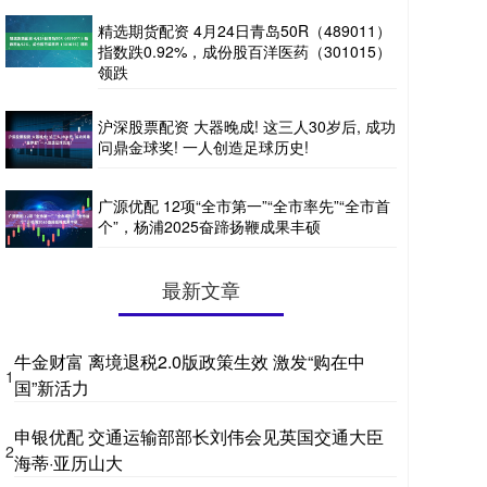
精选期货配资 4月24日青岛50R（489011）
指数跌0.92%，成份股百洋医药（301015）
领跌
沪深股票配资 大器晚成! 这三人30岁后, 成功
问鼎金球奖! 一人创造足球历史!
广源优配 12项“全市第一”“全市率先”“全市首
个”，杨浦2025奋蹄扬鞭成果丰硕
最新文章
牛金财富 离境退税2.0版政策生效 激发“购在中
1
国”新活力
申银优配 交通运输部部长刘伟会见英国交通大臣
2
海蒂·亚历山大