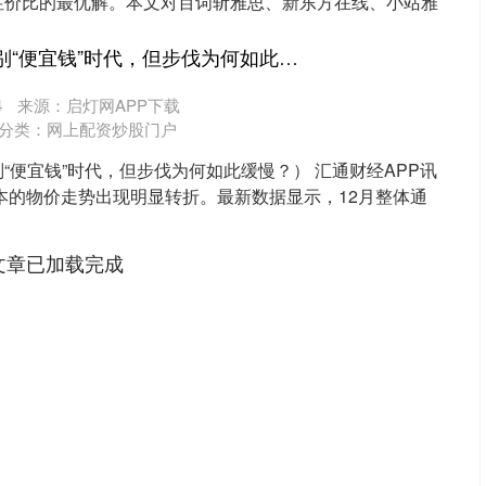
性价比的最优解。本文对百词斩雅思、新东方在线、小站雅
易倍策略 日本要告别“便宜钱”时代，但步伐为何如此缓慢？
4
来源：启灯网APP下载
分类：
网上配资炒股门户
“便宜钱”时代，但步伐为何如此缓慢？） 汇通财经APP讯
日本的物价走势出现明显转折。最新数据显示，12月整体通
文章已加载完成
沪深300
4694.44
.42%
43.13
0.93%