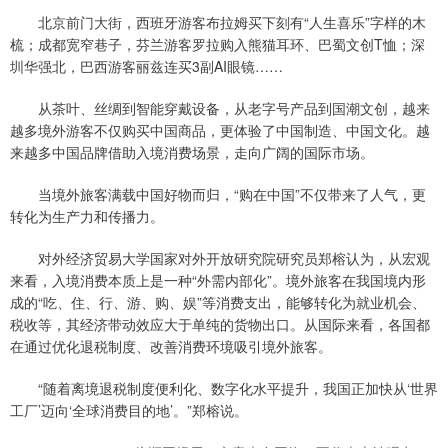
北京前门大街，西班牙游客布拉姆买下刻有“人生喜乐”字样的木
梳；成都宽窄巷子，芬兰游客罗拉购入熊猫耳环、巴蜀文创T恤；深
圳华强北，巴西游客丽兹连买3副AI眼镜……
从茶叶、丝绸到智能穿戴设备，从老字号产品到国潮文创，越来
越多境外游客不仅购买中国商品，更体验了中国制造、中国文化。越
来越多中国品牌借助入境消费场景，走向广阔的国际市场。
当境外旅客满载中国好物而归，“购在中国”不仅带来了人气，更
转化为生产力和传播力。
对外经济贸易大学国家对外开放研究院研究员郑榕认为，从宏观
来看，入境消费本质上是一种“外需内部化”。境外旅客在我国境内形
成的“吃、住、行、游、购、娱”等消费支出，能够转化为就业机会、
税收等，其经济带动效应大于单纯的货物出口。从国际来看，各国都
在通过优化退税制度、改善消费环境吸引境外旅客。
“随着离境退税制度便利化、数字化水平提升，我国正加快从‘世界
工厂’迈向‘全球消费目的地’。”郑榕说。