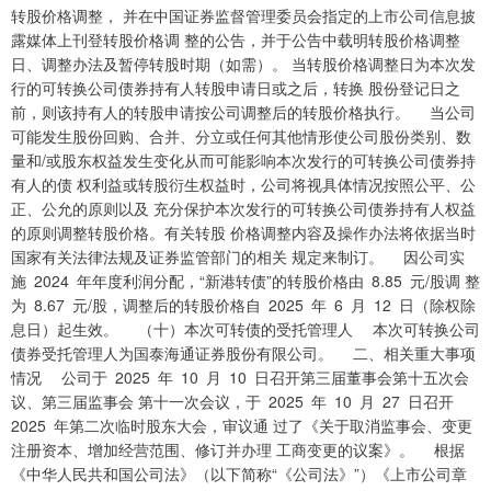
转股价格调整， 并在中国证券监督管理委员会指定的上市公司信息披
露媒体上刊登转股价格调 整的公告，并于公告中载明转股价格调整
日、调整办法及暂停转股时期（如需）。 当转股价格调整日为本次发
行的可转换公司债券持有人转股申请日或之后，转换 股份登记日之
前，则该持有人的转股申请按公司调整后的转股价格执行。 当公司
可能发生股份回购、合并、分立或任何其他情形使公司股份类别、数
量和/或股东权益发生变化从而可能影响本次发行的可转换公司债券持
有人的债 权利益或转股衍生权益时，公司将视具体情况按照公平、公
正、公允的原则以及 充分保护本次发行的可转换公司债券持有人权益
的原则调整转股价格。有关转股 价格调整内容及操作办法将依据当时
国家有关法律法规及证券监管部门的相关 规定来制订。 因公司实
施 2024 年年度利润分配，“新港转债”的转股价格由 8.85 元/股调 整
为 8.67 元/股，调整后的转股价格自 2025 年 6 月 12 日（除权除
息日）起生效。 （十）本次可转债的受托管理人 本次可转换公司
债券受托管理人为国泰海通证券股份有限公司。 二、相关重大事项
情况 公司于 2025 年 10 月 10 日召开第三届董事会第十五次会
议、第三届监事会 第十一次会议，于 2025 年 10 月 27 日召开
2025 年第二次临时股东大会，审议通 过了《关于取消监事会、变更
注册资本、增加经营范围、修订并办理 工商变更的议案》。 根据
《中华人民共和国公司法》（以下简称“《公司法》”）《上市公司章