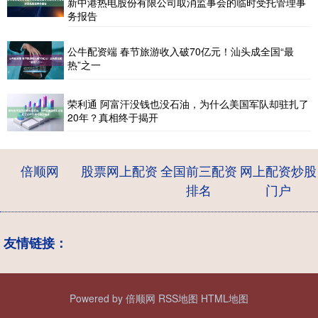
新中港热电股份有限公司取消监事会的临时受托管理事
务报告
公牛配资端 春节旅游收入破70亿元！汕头成全国“最
热”之一
荣利通 阿富汗没钱也没石油，为什么美国军队却驻扎了
20年？真相终于揭开
倍顺网
股票网上配资
全国前三配资
网上配资炒股
排名
门户
友情链接：
Powered by
倍顺网
RSS地图
HTML地图