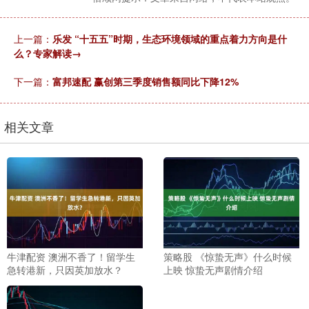
上一篇：
乐发 “十五五”时期，生态环境领域的重点着力方向是什
么？专家解读→
下一篇：
富邦速配 赢创第三季度销售额同比下降12%
相关文章
牛津配资 澳洲不香了！留学生
策略股 《惊蛰无声》什么时候
急转港新，只因英加放水？
上映 惊蛰无声剧情介绍