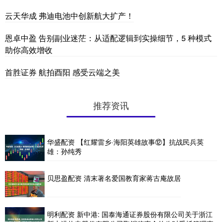
云天华成 弗迪电池中创新航大扩产！
恩卓中盈 告别副业迷茫：从适配逻辑到实操细节，5 种模式
助你高效增收
首胜证券 航拍酉阳 感受云端之美
推荐资讯
华盛配资 【红耀雷乡·海阳英雄故事⑫】抗战民兵英
雄：孙纯秀
贝思盈配资 清末著名爱国教育家蒋古庵故居
明利配资 新中港: 国泰海通证券股份有限公司关于浙江