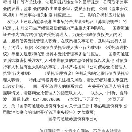
程指 引》等有关法律、法规和规范性文件的最新规定，公司取消监事
会的设置，监事 会的职权由董事会审计委员会行使，公司《监事会议
事规则》等监事会相关制度 相应废止。 三、影响分析和应对措施
发行人上述取消监事会相关事项符合法律法规及《募集说明书》的
约定，未 对公司生产经营及偿债能力产生重大不利影响。 国泰海通
证券作为“新港转债”债券受托管理人，为充分保障债券投资人的 利
益，履行债券受托管理人职责，在获悉相关事项后，及时与发行人进
行了沟通， 根据《公司债券受托管理人执业行为准则》《受托管理协
议》等相关规定和约定 出具本受托管理事务临时报告。 国泰海通证
券后续将密切关注发行人对本期债券的本息偿付情况以及其他 对债券
持有人利益有重大影响的事项，并将严格按照《公司债券受托管理人
执业 行为准则》 《受托管理协议》等规定和约定履行债券受托管
理人职责。 特此提请投资者关注相关风险，请投资者对相关事宜做
出独立判断。 四、受托管理人的联系方式 有关受托管理人的具体
履职情况，请咨询受托管理人的指定联系人。 联系人：田昕、夏静
波 联系电话：021-38676666 （本页以下无正文） （本页无正
文，为《国泰海通证券股份有限公司关于浙江新中港热电股份有限 公
司取消监事会的临时受托管理事务报告》之盖章页）
国泰海通证券股份有限公司
倍顺网提示：文章来自网络，不代表本站观点。