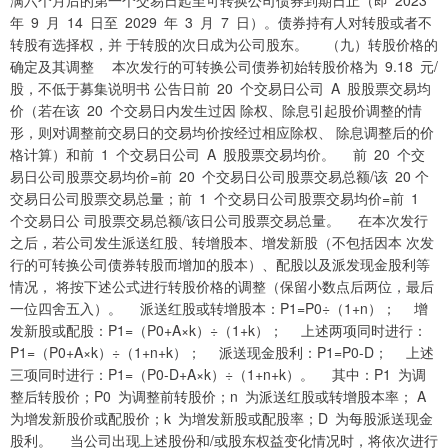
满六个月后的第一个交易日起至可转换公司债券到期日止（即 2023
年 9 月 14 日至 2029 年 3 月 7 日）。债券持有人对转股或者不
转股有选择权，并 于转股的次日成为公司股东。 （九）转股价格的
确定及其调整 本次发行的可转换公司债券初始转股价格为 9.18 元/
股，不低于募集说明书 公告日前 20 个交易日公司 A 股股票交易均
价（若在该 20 个交易日内发生过因 除权、除息引起股价调整的情
形，则对调整前交易日的交易均价按经过相应除权、 除息调整后的价
格计算）和前 1 个交易日公司 A 股股票交易均价。 前 20 个交
易日公司股票交易均价=前 20 个交易日公司股票交易总额/该 20 个
交易日公司股票交易总量；前 1 个交易日公司股票交易均价=前 1
个交易日公 司股票交易总额/该日公司股票交易总量。 在本次发行
之后，若公司发生派送红股、转增股本、增发新股（不包括因本 次发
行的可转换公司债券转股而增加的股本）、配股以及派发现金股利等
情况， 将按下述公式进行转股价格的调整（保留小数点后两位，最后
一位四舍五入）。 派送红股或转增股本：P1=P0÷（1+n）； 增
发新股或配股：P1=（P0+A×k）÷（1+k）； 上述两项同时进行：
P1=（P0+A×k）÷（1+n+k）； 派送现金股利：P1=P0-D； 上述
三项同时进行：P1=（P0-D+A×k）÷（1+n+k）。 其中：P1 为调
整后转股价；P0 为调整前转股价；n 为派送红股或转增股本率； A
为增发新股价或配股价；k 为增发新股或配股率；D 为每股派送现金
股利。 当公司出现上述股份和/或股东权益变化情况时，将依次进行