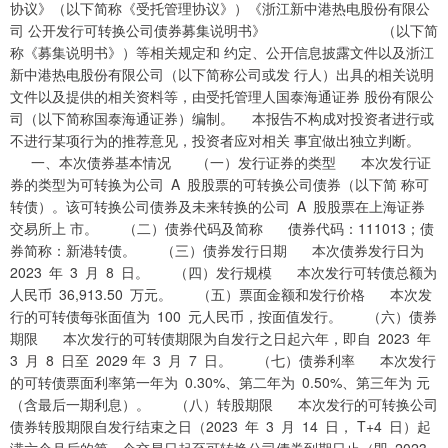
协议》（以下简称《受托管理协议》）《浙江新中港热电股份有限公
司 公开发行可转换公司债券募集说明书》 （以下简
称《募集说明书》）等相关规定和 约定、公开信息披露文件以及浙江
新中港热电股份有限公司（以下简称公司或发 行人）出具的相关说明
文件以及提供的相关资料等，由受托管理人国泰海通证券 股份有限公
司（以下简称国泰海通证券）编制。 本报告不构成对投资者进行或
不进行某项行为的推荐意见，投资者应对相关 事宜做出独立判断。
一、本次债券基本情况 （一）发行证券的类型 本次发行证
券的类型为可转换为公司 A 股股票的可转换公司债券（以下简 称可
转债）。该可转换公司债券及未来转换的公司 A 股股票在上海证券
交易所上 市。 （二）债券代码及简称 债券代码：111013；债
券简称：新港转债。 （三）债券发行日期 本次债券发行日为
2023 年 3 月 8 日。 （四）发行规模 本次发行可转债总额为
人民币 36,913.50 万元。 （五）票面金额和发行价格 本次发
行的可转债每张面值为 100 元人民币，按面值发行。 （六）债券
期限 本次发行的可转债期限为自发行之日起六年，即自 2023 年
3 月 8 日至 2029 年 3 月 7 日。 （七）债券利率 本次发行
的可转债票面利率第一年为 0.30%、第二年为 0.50%、第三年为 元
（含最后一期利息）。 （八）转股期限 本次发行的可转换公司
债券转股期限自发行结束之日（2023 年 3 月 14 日， T+4 日）起