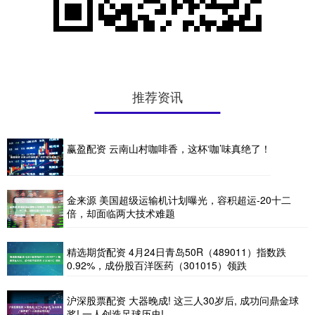
推荐资讯
赢盈配资 云南山村咖啡香，这杯‘咖’味真绝了！
金来源 美国超级运输机计划曝光，容积超运-20十二
倍，却面临两大技术难题
精选期货配资 4月24日青岛50R（489011）指数跌
0.92%，成份股百洋医药（301015）领跌
沪深股票配资 大器晚成! 这三人30岁后, 成功问鼎金球
奖! 一人创造足球历史!