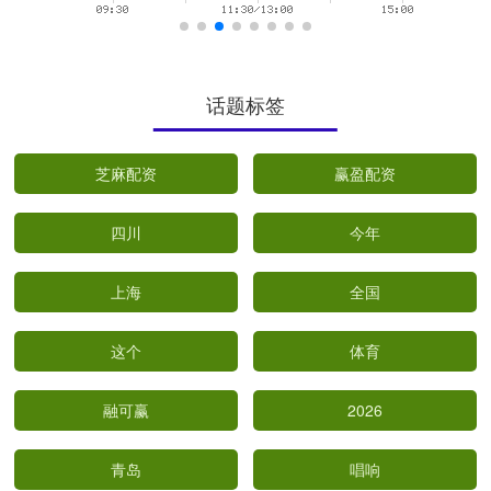
话题标签
芝麻配资
赢盈配资
四川
今年
上海
全国
这个
体育
融可赢
2026
青岛
唱响