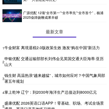
广源优配 12项“全市第一”“全市率先”“全市首个”，杨浦
2025奋蹄扬鞭成果丰硕
最新文章
牛金财富 离境退税2.0版政策生效 激发“购在中国”新活力
1
申银优配 交通运输部部长刘伟会见英国交通大臣海蒂·亚历
2
山大
钱生财 高温热浪“越来越猛”，城市如何应对？中国气象局部
3
署五年规划
掌上乾坤 辽宁：到2030年海洋生产总值达到8000亿元
4
盛康优配 2026英语口语APP！零基础、职场、考试全场景
5
通用，英语口语高效练习指南