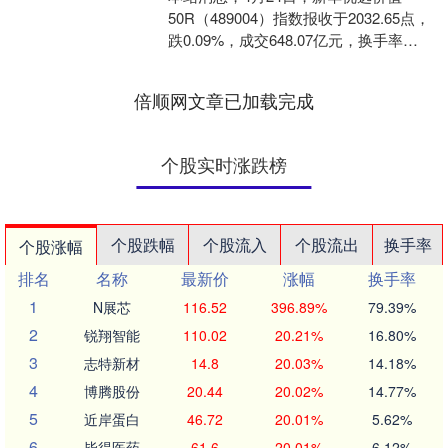
50R（489004）指数报收于2032.65点，
跌0.09%，成交648.07亿元，换手率
0.59%。当日该指数成份股中汇金....
倍顺网文章已加载完成
个股实时涨跌榜
个股跌幅
个股流入
个股流出
换手率
个股涨幅
排名
名称
最新价
涨幅
换手率
1
N展芯
116.52
396.89%
79.39%
2
锐翔智能
110.02
20.21%
16.80%
3
志特新材
14.8
20.03%
14.18%
4
博腾股份
20.44
20.02%
14.77%
5
近岸蛋白
46.72
20.01%
5.62%
6
毕得医药
61.6
20.01%
6.12%