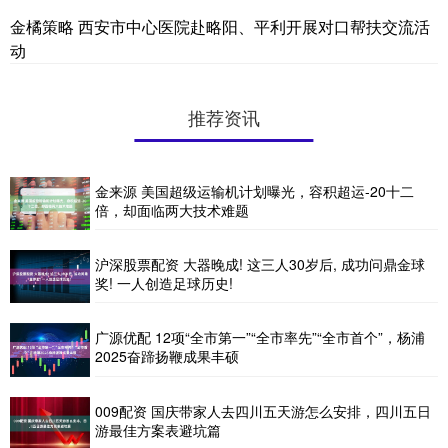
金橘策略 西安市中心医院赴略阳、平利开展对口帮扶交流活
动
推荐资讯
金来源 美国超级运输机计划曝光，容积超运-20十二
倍，却面临两大技术难题
沪深股票配资 大器晚成! 这三人30岁后, 成功问鼎金球
奖! 一人创造足球历史!
广源优配 12项“全市第一”“全市率先”“全市首个”，杨浦
2025奋蹄扬鞭成果丰硕
009配资 国庆带家人去四川五天游怎么安排，四川五日
游最佳方案表避坑篇