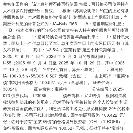
并实施回售的，该计息年度不能再行使回 售权，可转换公司债券持有
人不能多次行使部分回售权。 根据《募集说明书》约定的上述有条
件回售条款，本次回售价格为“宝莱转 债”面值加上当期应计利息，当
期应计利息的计算公式为：IA=B×i×t/365 IA：指当期应计利息；
B：指本次发行的可转换公司债券持有人持有的将回售的可转债票
面总金 额； i：指可转换公司债券当年票面利率； t：指计息天
数，即从上一个付息日起至本计息年度回售日止的实际日历天 数（算
头不算尾）。 其中：i=3.5%（“宝莱转债”第五个计息期年度，即
2025 年 9 月 4 日至 2026 年 9 月 3 日的票面利率）；
t=55（2025 年 9 月 4 日至 2025 年 10 月 29 日，其中 2025
年 10 月 29 日为回 售申报期首日，算头不算尾）； 计算可得：
IA=100×3.5%×55/365=0.527 元/张（含税）。 由上可得：“宝莱转
债”本次回售价格为 100.527 元/张（含息税）。 证券代码：
300246 证券简称：宝莱特 公告编号：2025-
073 债券代码：123065 债券简称：宝莱转债 根据相关税
收法律和法规的有关规定，①对于持有“宝莱转债”的个人投资者 和证
券投资基金债券持有人，利息所得税由各兑付派发机构按 20%的税率
代扣代 缴，公司不代扣代缴所得税，回售实际可得为 100.422 元/
张；②对于持有“宝莱 转债”的合格境外投资者（QFII 和 RQFII），
免征所得税，回售实际所得为 100.527 元/张；③对于持有“宝莱转