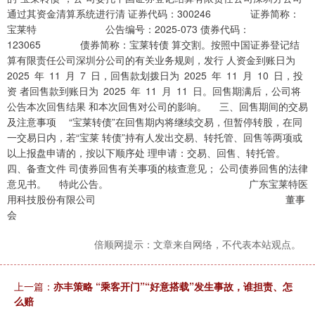
通过其资金清算系统进行清 证券代码：300246 证券简称：
宝莱特 公告编号：2025-073 债券代码：
123065 债券简称：宝莱转债 算交割。按照中国证券登记结
算有限责任公司深圳分公司的有关业务规则，发行 人资金到账日为
2025 年 11 月 7 日，回售款划拨日为 2025 年 11 月 10 日，投
资 者回售款到账日为 2025 年 11 月 11 日。回售期满后，公司将
公告本次回售结果 和本次回售对公司的影响。 三、回售期间的交易
及注意事项 “宝莱转债”在回售期内将继续交易，但暂停转股，在同
一交易日内，若“宝莱 转债”持有人发出交易、转托管、回售等两项或
以上报盘申请的，按以下顺序处 理申请：交易、回售、转托管。
四、备查文件 司债券回售有关事项的核查意见； 公司债券回售的法律
意见书。 特此公告。 广东宝莱特医
用科技股份有限公司 董事
会
倍顺网提示：文章来自网络，不代表本站观点。
上一篇：
亦丰策略 “乘客开门”“好意搭载”发生事故，谁担责、怎
么赔