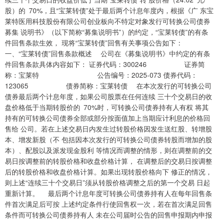
股）的 70%，且“宝莱转债”处于最后两个计息年度内，根据《广 东宝
莱特医用科技股份有限公司创业板向不特定对象发行可转换公司债券
募集 说明书》（以下简称“募集说明书”）的约定，“宝莱转债”的有条
件回售条款生效， 现将“宝莱转债”回售有关事项公告如下：
一、“宝莱转债”回售条款概述 公司在《募集说明书》中约定的有条
件回售条款具体内容如下： 证券代码：300246 证券简
称：宝莱特 公告编号：2025-073 债券代码：
123065 债券简称：宝莱转债 在本次发行的可转换公司
债券最后两个计息年度，如果公司股票在任何连续 三十个交易日的收
盘价格低于当期转股价的 70%时，可转换公司债券持有人有权 将其
持有的可转换公司债券全部或部分按面值加上当期应计利息的价格回
售给 公司。若在上述交易日内发生过转股价格因发生送红股、转增股
本、增发新股（不 包括因本次发行的可转换公司债券转股而增加的股
本）、配股以及派发现金股利 等情况而调整的情形，则在调整前的交
易日按调整前的转股价格和收盘价格计算， 在调整后的交易日按调整
后的转股价格和收盘价格计算。如果出现转股价格向下 修正的情况，
则上述“连续三十个交易日”须从转股价格调整之后的第一个交易 日起
重新计算。 最后两个计息年度可转换公司债券持有人在每年回售条
件首次满足后可按 上述约定条件行使回售权一次，若在首次满足回售
条件而可转换公司债券持有人 未在公司届时公告的回售申报期内申报