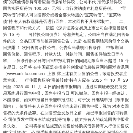
债”的其他债券持有者应自行缴纳所得税，公司不代 扣代缴所得税，
回售实际所得为 100.527 元/张，自行缴纳债券利息所得税。 “宝
莱转债”持有人可回售部分或者全部未转股的“宝莱转债”。“宝莱转
债”持 有人有权选择是否进行回售，本次回售不具有强制性。 二、
回售程序和付款方式 按照《深圳证券交易所上市公司自律监管指引
第 15 号——可转换公司债券》 等相关规定，公司应当在满足回售条
件的次一交易日开市前披露回售公告，此后 在回售期结束前每个交易
日披露 1 次回售提示性公告。公告应当载明回售条件、 申报期间、
回售价格、回售程序、付款方法、付款时间、回售条件触发日等内
容。 回售条件触发日与回售申报期首日的间隔期限应当不超过 15 个
交易日。公司将 在中国证监会指定的创业板信息披露网站巨潮资讯网
（www.cninfo.com.cn）上披 露上述有关回售的公告，敬请投资者注
意查阅。 行使回售权的“宝莱转债”持有人应在 2025 年 10 月 29
日至 2025 年 11 月 4 日的回售申报期内，通过深圳证券交易所交
易系统进行回售申报，回售申报当日 可以撤单。回售申报一经确认，
不能撤销。如果申报当日未能申报成功，可于次 日继续申报（限申报
期内）。债券持有人在回售申报期内未进行回售申报，视为 对本次回
售权的无条件放弃。在回售资金发放日之前，如已申报回售的可转换
公 司债券发生司法冻结或扣划等情形，债券持有人的该笔回售申报业
务失效。 公司将按前述规定的回售价格购买债券持有人行使回售权
的“宝莱转债”，公 司委托中国证券登记结算有限责任公司深圳分公司