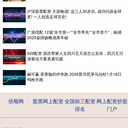
沪深股票配资 大器晚成! 这三人30岁后, 成功问鼎金球
奖! 一人创造足球历史!
广源优配 12项“全市第一”“全市率先”“全市首个”，杨浦
2025奋蹄扬鞭成果丰硕
009配资 国庆带家人去四川五天游怎么安排，四川五日
游最佳方案表避坑篇
融可赢 茶香咖韵伴奔跑 2026普洱思茅马拉松1月18日
鸣枪开跑
倍顺网
股票网上配资
全国前三配资
网上配资炒股
排名
门户