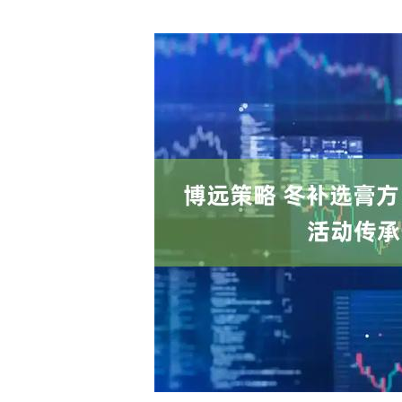
深证成指
14311.01
.68
1.02%
200.89
1