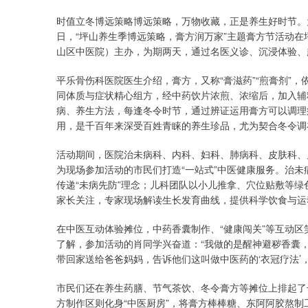
时值立冬博远策略博远策略，万物收藏，正是养生好时节。
日，“坪山养生季博远策略，膏方润万家”主题膏方节活动
山区中医院）主办，为期两天，通过名医义诊、沉浸体验、
平乐骨伤科医院医生介绍，膏方，又称“膏滋药”“煎膏剂”
同体质与症状精心组方，经中药饮片浓煎、浓缩后，加入辅
病、养生方法，每逢冬令时节，通过辨证运用膏方可以调理
用，是千百年来深受百姓青睐的养生珍品，尤为契合冬令调
活动期间，医院治未病科、内科、妇科、肺病科、皮肤科、
为现场参加活动的市民们打造“一站式”中医健康服务。治未
传递“未病先防”理念；儿科团队以小儿推拿、穴位贴敷等
家长关注，专家现场解读生长发育曲线，提供科学饮食与运
在中医互动体验摊位，中药香囊制作、“健康闯关”等互动
了解，参加活动的肖同学兴奋道：“我做的是醒神避秽香囊
带回家送给爸爸妈妈，告诉他们这叫做中医药的‘衣冠疗法’
市民们还在养生药膳、节气茶饮、冬令膏方等摊位上排起了
方制作区则化身“中医厨房”，将膏方棒棒糖、东阿阿胶熬