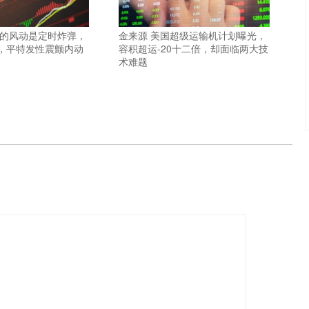
脉的风动是定时炸弹，
金来源 美国超级运输机计划曝光，
，平特发性震颤内动
容积超运-20十二倍，却面临两大技
术难题