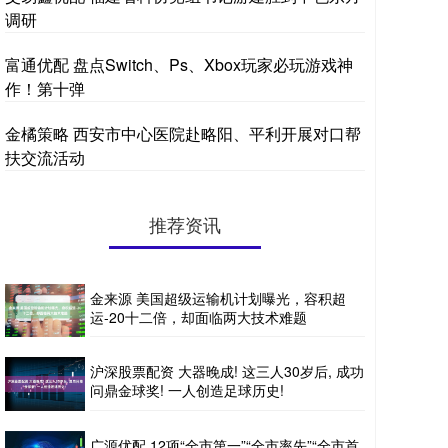
调研
富通优配 盘点Switch、Ps、Xbox玩家必玩游戏神
作！第十弹
金橘策略 西安市中心医院赴略阳、平利开展对口帮
扶交流活动
推荐资讯
金来源 美国超级运输机计划曝光，容积超
运-20十二倍，却面临两大技术难题
沪深股票配资 大器晚成! 这三人30岁后, 成功
问鼎金球奖! 一人创造足球历史!
广源优配 12项“全市第一”“全市率先”“全市首