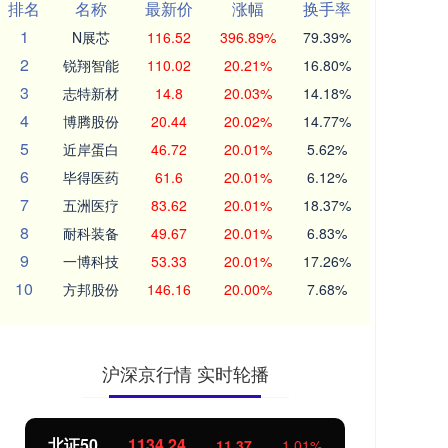
排名
名称
最新价
涨幅
换手率
1
N展芯
116.52
396.89%
79.39%
2
锐翔智能
110.02
20.21%
16.80%
3
志特新材
14.8
20.03%
14.18%
4
博腾股份
20.44
20.02%
14.77%
5
近岸蛋白
46.72
20.01%
5.62%
6
毕得医药
61.6
20.01%
6.12%
7
五洲医疗
83.62
20.01%
18.37%
8
耐科装备
49.67
20.01%
6.83%
9
一博科技
53.33
20.01%
17.26%
10
方邦股份
146.16
20.00%
7.68%
沪深京行情 实时轮播
北证50
1134.24
创
11.37
1.01%