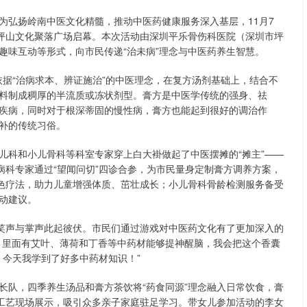
为弘扬岭南中医文化精髓，推动中医药健康服务深入基层，11月7
在坪山文化聚落广场启幕。本次活动由深圳平乐骨伤科医院（深圳市坪
趣味互动等形式，向市民传递“治未病”理念与中医药养生智慧。
，依据“治病求本、辨证施治”的中医理念，在复方汤剂基础上，结合不
料制成稠厚的半流质或冻状剂型。膏方是中医学传统的强身、祛
疾病，同时对于根深蒂固的慢性病，膏方也能起到很好的调治作
补的传统习俗。
儿科和小儿骨科等科室专家穿上白大褂做起了中医摆摊的“摊主”——
病科专家通过“望闻问切”四诊合参，为市民量身定制膏方调养方案，
绿色疗法，助力儿童增强体质、茁壮成长；小儿骨科骨龄检测服务备受
动建议。
区笑声与掌声此起彼伏。市民们通过游戏对中医药文化有了更加深入的
，里面有艾叶、薄荷和丁香等中药材能够提神醒脑，我会把这个香囊
，今天我学到了好多中药材知识！”
长队，四季养生汤品和膏方茶饮将“药食同源”理念融入日常饮食，膏
制工艺现场展示，吸引众多亲子家庭驻足学习。带女儿参加活动的李女