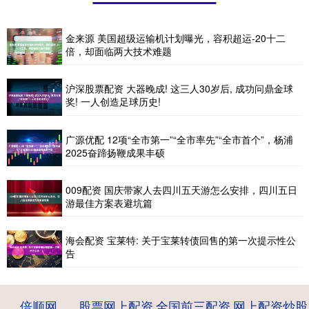
金来源 美国超级运输机计划曝光，容积超运-20十二
倍，却面临两大技术难题
沪深股票配资 大器晚成! 这三人30岁后, 成功问鼎金球
奖! 一人创造足球历史!
广源优配 12项“全市第一”“全市率先”“全市首个”，杨浦
2025奋蹄扬鞭成果丰硕
009配资 国庆带家人去四川五天游怎么安排，四川五日
游最佳方案表避坑篇
海会配资 宝莱特: 关于宝莱转债回售的第一次提示性公
告
倍顺网
股票网上配资
全国前三配资
网上配资炒股