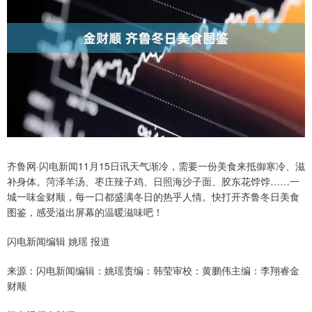
齐鲁网·闪电新闻11月15日讯天气渐冷，需要一份美食来抵御寒冷、滋
补身体。菏泽羊汤、枣庄辣子鸡、日照海沙子面、胶东花饽饽……一
城一味金财顺，每一口都盛满冬日的热乎人情。快打开齐鲁冬日美食
图鉴，感受溢出屏幕的温暖滋味吧！
闪电新闻编辑 姚瑶 报道
来源：闪电新闻编辑：姚瑶责编：韩莹审校：黄鹏伟主编：李翔睿金
财顺