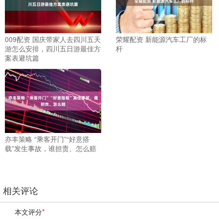
009配资 国庆带家人去四川五天
荣耀配资 新能源汽车工厂的标
游怎么安排，四川五日游最佳方
杆
案表避坑篇
亦丰策略 “乘客开门”“好意搭
载”发生事故，谁担责、怎么赔
相关评论
本文评分
*