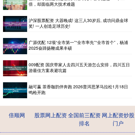
倍，却面临两大技术难题
沪深股票配资 大器晚成! 这三人30岁后, 成功问鼎金球
奖! 一人创造足球历史!
广源优配 12项“全市第一”“全市率先”“全市首个”，杨浦
2025奋蹄扬鞭成果丰硕
009配资 国庆带家人去四川五天游怎么安排，四川五日
游最佳方案表避坑篇
融可赢 茶香咖韵伴奔跑 2026普洱思茅马拉松1月18日
鸣枪开跑
倍顺网
股票网上配资
全国前三配资
网上配资炒股
排名
门户