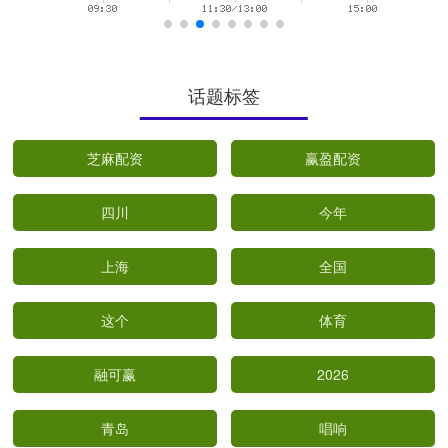
话题标签
芝麻配资
赢盈配资
四川
今年
上海
全国
这个
体育
融可赢
2026
青岛
唱响