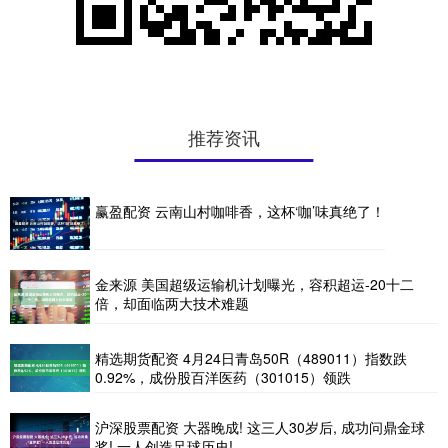
推荐资讯
赢盈配资 云南山村咖啡香，这杯‘咖’味真绝了！
金来源 美国超级运输机计划曝光，容积超运-20十二
倍，却面临两大技术难题
精选期货配资 4月24日青岛50R（489011）指数跌
0.92%，成份股百洋医药（301015）领跌
沪深股票配资 大器晚成! 这三人30岁后, 成功问鼎金球
奖! 一人创造足球历史!