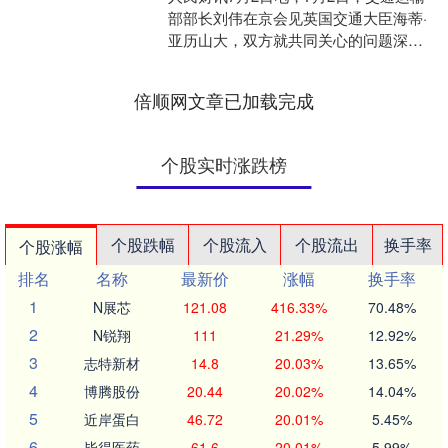
部部长刘伟在京会见英国交通大臣海蒂·
亚历山大，双方就共同关心的问题深入
交换意见。 刘伟指出，中英交通运输领
域合作始终保持良....
倍顺网文章已加载完成
个股实时涨跌榜
个股跌幅
个股流入
个股流出
换手率
个股涨幅
排名
名称
最新价
涨幅
换手率
1
N展芯
121.08
416.33%
70.48%
2
N锐翔
111
21.29%
12.92%
3
志特新材
14.8
20.03%
13.65%
4
博腾股份
20.44
20.02%
14.04%
5
近岸蛋白
46.72
20.01%
5.45%
6
毕得医药
61.6
20.01%
5.99%