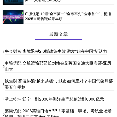
广源优配 12项“全市第一”“全市率先”“全市首个”，杨浦
2025奋蹄扬鞭成果丰硕
最新文章
牛金财富 离境退税2.0版政策生效 激发“购在中国”新活力
1
申银优配 交通运输部部长刘伟会见英国交通大臣海蒂·亚历
2
山大
钱生财 高温热浪“越来越猛”，城市如何应对？中国气象局部
3
署五年规划
掌上乾坤 辽宁：到2030年海洋生产总值达到8000亿元
4
盛康优配 2026英语口语APP！零基础、职场、考试全场景
5
通用，英语口语高效练习指南