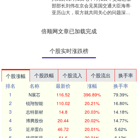
部部长刘伟在京会见英国交通大臣海蒂·
亚历山大，双方就共同关心的问题深入
交换意见。 刘伟指出，中英交通运输领
域合作始终保持良....
倍顺网文章已加载完成
个股实时涨跌榜
个股跌幅
个股流入
个股流出
换手率
个股涨幅
排名
名称
最新价
涨幅
换手率
1
N展芯
116.52
396.89%
79.39%
2
锐翔智能
110.02
20.21%
16.80%
3
志特新材
14.8
20.03%
14.18%
4
博腾股份
20.44
20.02%
14.77%
5
近岸蛋白
46.72
20.01%
5.62%
6
毕得医药
61.6
20.01%
6.12%