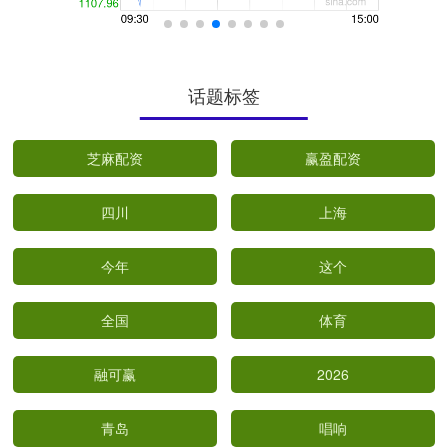
话题标签
芝麻配资
赢盈配资
四川
上海
今年
这个
全国
体育
融可赢
2026
青岛
唱响