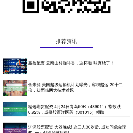
推荐资讯
赢盈配资 云南山村咖啡香，这杯‘咖’味真绝了！
金来源 美国超级运输机计划曝光，容积超运-20十二
倍，却面临两大技术难题
精选期货配资 4月24日青岛50R（489011）指数跌
0.92%，成份股百洋医药（301015）领跌
沪深股票配资 大器晚成! 这三人30岁后, 成功问鼎金球
奖! 一人创造足球历史!