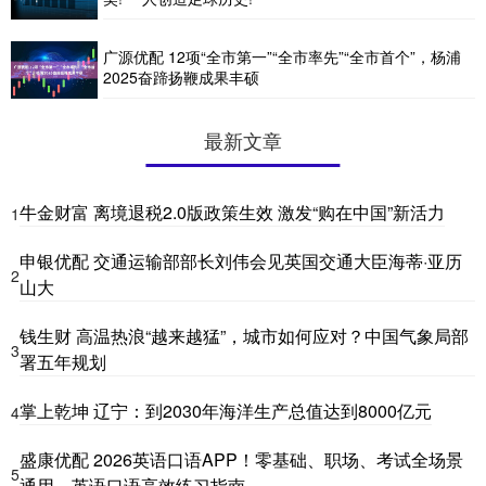
广源优配 12项“全市第一”“全市率先”“全市首个”，杨浦
2025奋蹄扬鞭成果丰硕
最新文章
牛金财富 离境退税2.0版政策生效 激发“购在中国”新活力
1
申银优配 交通运输部部长刘伟会见英国交通大臣海蒂·亚历
2
山大
钱生财 高温热浪“越来越猛”，城市如何应对？中国气象局部
3
署五年规划
掌上乾坤 辽宁：到2030年海洋生产总值达到8000亿元
4
盛康优配 2026英语口语APP！零基础、职场、考试全场景
5
通用，英语口语高效练习指南