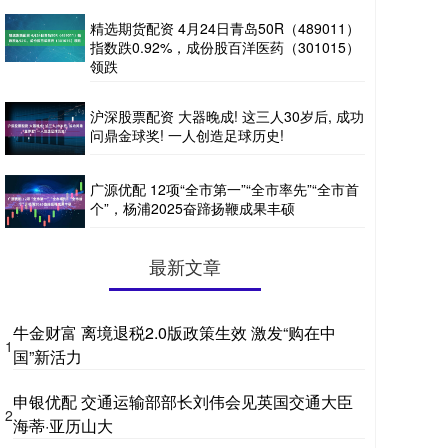
精选期货配资 4月24日青岛50R（489011）
指数跌0.92%，成份股百洋医药（301015）
领跌
沪深股票配资 大器晚成! 这三人30岁后, 成功
问鼎金球奖! 一人创造足球历史!
广源优配 12项“全市第一”“全市率先”“全市首
个”，杨浦2025奋蹄扬鞭成果丰硕
最新文章
牛金财富 离境退税2.0版政策生效 激发“购在中
1
国”新活力
申银优配 交通运输部部长刘伟会见英国交通大臣
2
海蒂·亚历山大