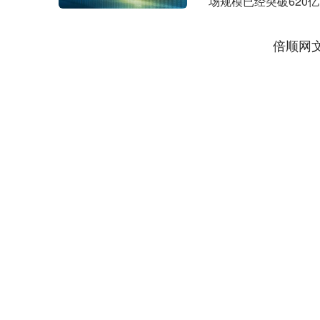
场规模已经突破620
行业的痛点....
倍顺网
深证成指
14311.01
.68
1.02%
200.89
1