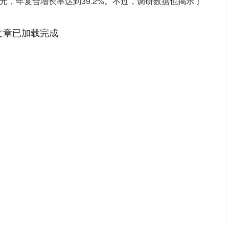
亿元，年复合增长率达到39.2%。不过，调研数据也揭示了
文章已加载完成
沪深300
4694.44
.42%
43.13
0.93%