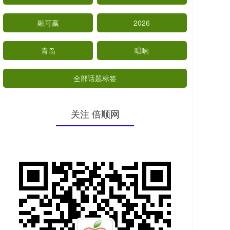
融可赢
2026
青岛
唱响
全部话题标签
关注 倍顺网