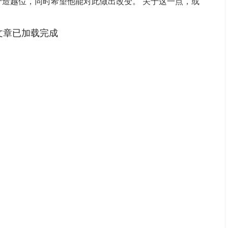
于造越位，同时希望他能对此做出改变。 关于这一点，或
文章已加载完成
深证成指
14311.01
02%
200.89
1.42%