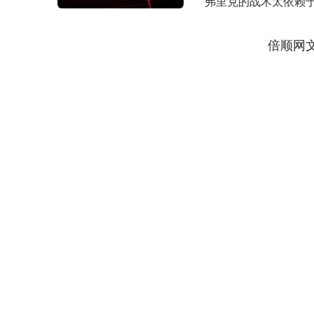
弗里克的战术太依赖
许是球迷对巴萨的....
倍顺网
上证指数
3940.04
.40
2.13%
39.68
1.