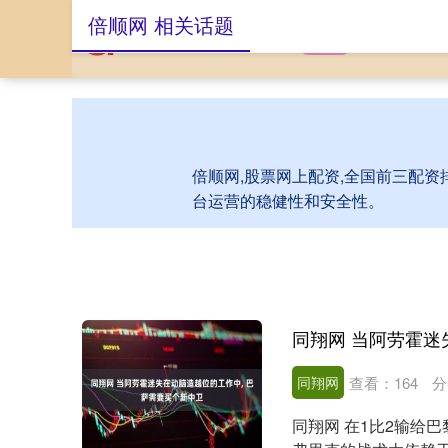
倍顺网 相关话题
首页
倍顺网
股
倍顺网,股票网上配资,全国前三配资
台运营的稳健性和安全性。
同翔网
查看：
164
分
同翔网 在1比2输给