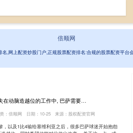
票网上配资
全国前三配资排名
网上配资炒股门户
倍顺网
排名,网上配资炒股门户,正规股票配资排名:合规的股票配资平
同翔网 当阿劳霍迷失在动脑造越位的工作中, 巴萨需要买个新中卫
类：
倍顺网
日期：10-25
来源：股权配资官网
巴黎，以及1比4输给塞维利亚之后，很多巴萨球迷开始抱怨