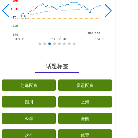
话题标签
芝麻配资
赢盈配资
四川
上海
今年
全国
这个
体育