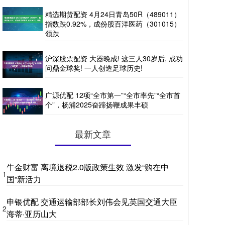
精选期货配资 4月24日青岛50R（489011）
指数跌0.92%，成份股百洋医药（301015）
领跌
沪深股票配资 大器晚成! 这三人30岁后, 成功
问鼎金球奖! 一人创造足球历史!
广源优配 12项“全市第一”“全市率先”“全市首
个”，杨浦2025奋蹄扬鞭成果丰硕
最新文章
牛金财富 离境退税2.0版政策生效 激发“购在中
1
国”新活力
申银优配 交通运输部部长刘伟会见英国交通大臣
2
海蒂·亚历山大