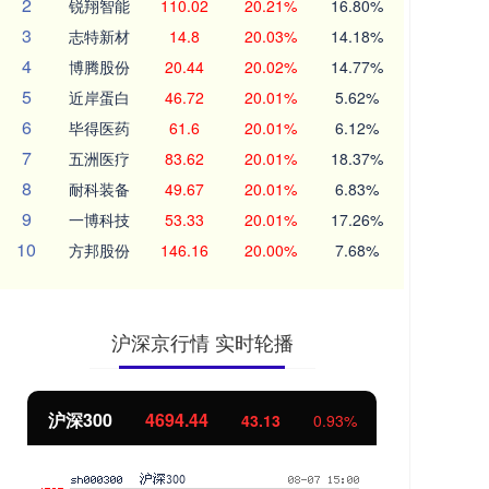
2
锐翔智能
110.02
20.21%
16.80%
3
志特新材
14.8
20.03%
14.18%
4
博腾股份
20.44
20.02%
14.77%
5
近岸蛋白
46.72
20.01%
5.62%
6
毕得医药
61.6
20.01%
6.12%
7
五洲医疗
83.62
20.01%
18.37%
8
耐科装备
49.67
20.01%
6.83%
9
一博科技
53.33
20.01%
17.26%
10
方邦股份
146.16
20.00%
7.68%
沪深京行情 实时轮播
沪深300
4694.44
北
43.13
0.93%