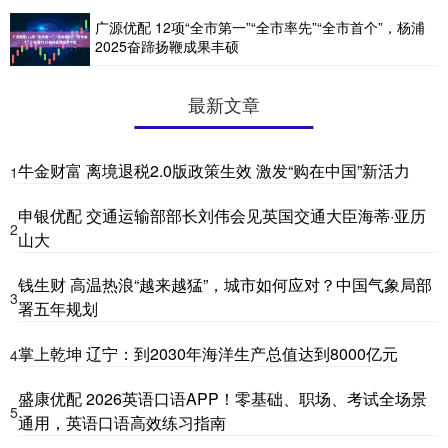
广源优配 12项“全市第一”“全市率先”“全市首个”，杨浦
2025奋蹄扬鞭成果丰硕
最新文章
牛金财富 离境退税2.0版政策生效 激发“购在中国”新活力
1
申银优配 交通运输部部长刘伟会见英国交通大臣海蒂·亚历
2
山大
钱生财 高温热浪“越来越猛”，城市如何应对？中国气象局部
3
署五年规划
掌上乾坤 辽宁：到2030年海洋生产总值达到8000亿元
4
盛康优配 2026英语口语APP！零基础、职场、考试全场景
5
通用，英语口语高效练习指南