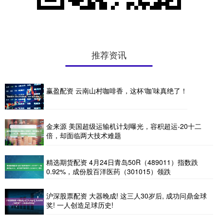
推荐资讯
赢盈配资 云南山村咖啡香，这杯‘咖’味真绝了！
金来源 美国超级运输机计划曝光，容积超运-20十二
倍，却面临两大技术难题
精选期货配资 4月24日青岛50R（489011）指数跌
0.92%，成份股百洋医药（301015）领跌
沪深股票配资 大器晚成! 这三人30岁后, 成功问鼎金球
奖! 一人创造足球历史!