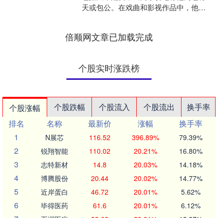
天或包公。在戏曲和影视作品中，他总
是以黑脸形象示人，额头上还挂着一轮
醒目的新月，给人留下刚正....
倍顺网文章已加载完成
个股实时涨跌榜
个股跌幅
个股流入
个股流出
换手率
个股涨幅
排名
名称
最新价
涨幅
换手率
1
N展芯
116.52
396.89%
79.39%
2
锐翔智能
110.02
20.21%
16.80%
3
志特新材
14.8
20.03%
14.18%
4
博腾股份
20.44
20.02%
14.77%
5
近岸蛋白
46.72
20.01%
5.62%
6
毕得医药
61.6
20.01%
6.12%