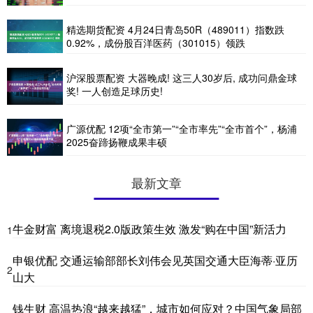
精选期货配资 4月24日青岛50R（489011）指数跌
0.92%，成份股百洋医药（301015）领跌
沪深股票配资 大器晚成! 这三人30岁后, 成功问鼎金球
奖! 一人创造足球历史!
广源优配 12项“全市第一”“全市率先”“全市首个”，杨浦
2025奋蹄扬鞭成果丰硕
最新文章
牛金财富 离境退税2.0版政策生效 激发“购在中国”新活力
1
申银优配 交通运输部部长刘伟会见英国交通大臣海蒂·亚历
2
山大
钱生财 高温热浪“越来越猛”，城市如何应对？中国气象局部