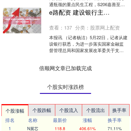
通瓶颈的重点民生工程，S206嘉善至余
姚公路平湖段改建工程已进入建设推进
e路配资 建设银行主动赋能 一揽子综合金融服务支持小微企业发展
阶段。项目的实施将....
查看：
137
分类：
股票网上配资
本报讯 （记者杨洁）5月22日，记者从建
设银行获悉，为进一步落实国家金融监
督管理总局和国家发展改革委关于支持
小微企业融资协调工作机制有关要求e路
配资，建设银行紧....
倍顺网文章已加载完成
个股实时涨跌榜
个股跌幅
个股流入
个股流出
换手率
个股涨幅
排名
名称
最新价
涨幅
换手率
1
N展芯
118.8
406.61%
71.11%