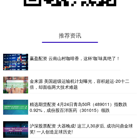
推荐资讯
赢盈配资 云南山村咖啡香，这杯‘咖’味真绝了！
金来源 美国超级运输机计划曝光，容积超运-20十二
倍，却面临两大技术难题
精选期货配资 4月24日青岛50R（489011）指数跌
0.92%，成份股百洋医药（301015）领跌
沪深股票配资 大器晚成! 这三人30岁后, 成功问鼎金球
奖! 一人创造足球历史!