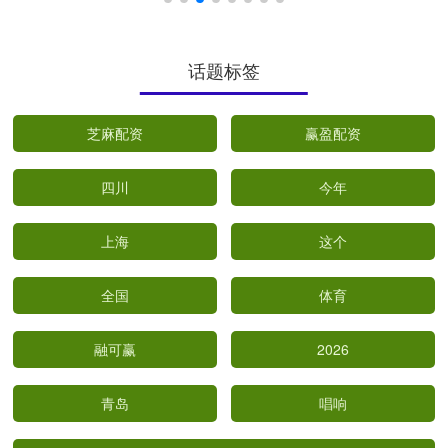
话题标签
芝麻配资
赢盈配资
四川
今年
上海
这个
全国
体育
融可赢
2026
青岛
唱响