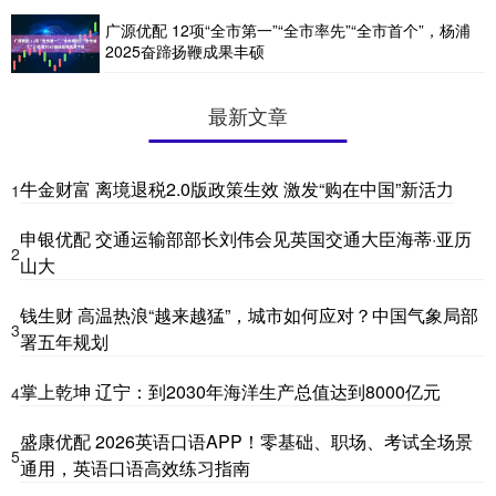
广源优配 12项“全市第一”“全市率先”“全市首个”，杨浦
2025奋蹄扬鞭成果丰硕
最新文章
牛金财富 离境退税2.0版政策生效 激发“购在中国”新活力
1
申银优配 交通运输部部长刘伟会见英国交通大臣海蒂·亚历
2
山大
钱生财 高温热浪“越来越猛”，城市如何应对？中国气象局部
3
署五年规划
掌上乾坤 辽宁：到2030年海洋生产总值达到8000亿元
4
盛康优配 2026英语口语APP！零基础、职场、考试全场景
5
通用，英语口语高效练习指南