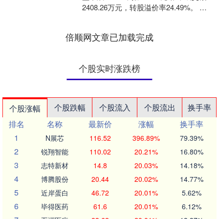
2408.26万元，转股溢价率24.49%。 资
料显示，宏发转债信用级别为“....
倍顺网文章已加载完成
个股实时涨跌榜
个股跌幅
个股流入
个股流出
换手率
个股涨幅
排名
名称
最新价
涨幅
换手率
1
N展芯
116.52
396.89%
79.39%
2
锐翔智能
110.02
20.21%
16.80%
3
志特新材
14.8
20.03%
14.18%
4
博腾股份
20.44
20.02%
14.77%
5
近岸蛋白
46.72
20.01%
5.62%
6
毕得医药
61.6
20.01%
6.12%