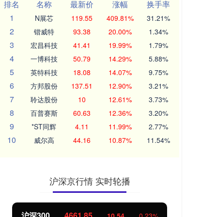
排名
名称
最新价
涨幅
换手率
1
N展芯
119.55
409.81%
31.21%
2
锴威特
93.38
20.00%
1.34%
3
宏昌科技
41.41
19.99%
1.79%
4
一博科技
50.79
14.29%
5.88%
5
英特科技
18.08
14.07%
9.75%
6
方邦股份
137.51
12.90%
3.21%
7
聆达股份
10
12.61%
3.73%
8
百普赛斯
60.63
12.36%
3.20%
9
*ST同辉
4.11
11.99%
2.77%
10
威尔高
44.16
10.87%
11.54%
沪深京行情 实时轮播
北证50
1113.92
创
-8.95
-0.80%