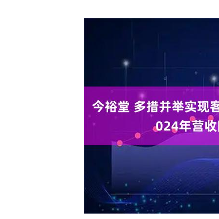
深证成指
14132.42
26
-0.19%
22.30
0.