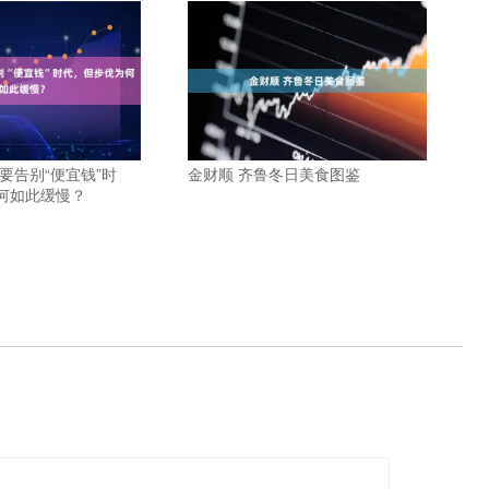
要告别“便宜钱”时
金财顺 齐鲁冬日美食图鉴
何如此缓慢？