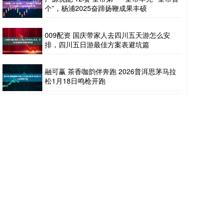
个”，杨浦2025奋蹄扬鞭成果丰硕
009配资 国庆带家人去四川五天游怎么安
排，四川五日游最佳方案表避坑篇
融可赢 茶香咖韵伴奔跑 2026普洱思茅马拉
松1月18日鸣枪开跑