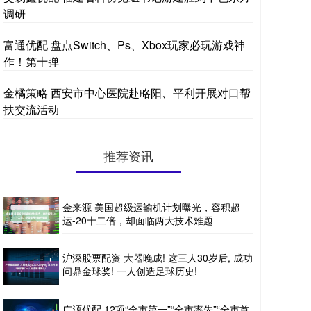
调研
富通优配 盘点Switch、Ps、Xbox玩家必玩游戏神
作！第十弹
金橘策略 西安市中心医院赴略阳、平利开展对口帮
扶交流活动
推荐资讯
金来源 美国超级运输机计划曝光，容积超
运-20十二倍，却面临两大技术难题
沪深股票配资 大器晚成! 这三人30岁后, 成功
问鼎金球奖! 一人创造足球历史!
广源优配 12项“全市第一”“全市率先”“全市首