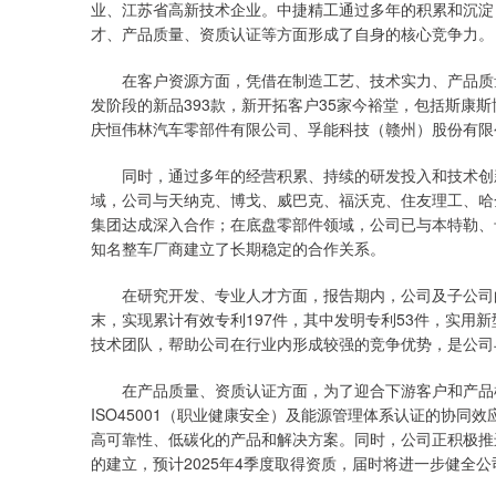
业、江苏省高新技术企业。中捷精工通过多年的积累和沉淀
才、产品质量、资质认证等方面形成了自身的核心竞争力。
在客户资源方面，凭借在制造工艺、技术实力、产品质量
发阶段的新品393款，新开拓客户35家今裕堂，包括斯康
庆恒伟林汽车零部件有限公司、孚能科技（赣州）股份有限
同时，通过多年的经营积累、持续的研发投入和技术创新
域，公司与天纳克、博戈、威巴克、福沃克、住友理工、哈
集团达成深入合作；在底盘零部件领域，公司已与本特勒、
知名整车厂商建立了长期稳定的合作关系。
在研究开发、专业人才方面，报告期内，公司及子公司的研发费
末，实现累计有效专利197件，其中发明专利53件，实用新
技术团队，帮助公司在行业内形成较强的竞争优势，是公司
在产品质量、资质认证方面，为了迎合下游客户和产品检测需要
ISO45001（职业健康安全）及能源管理体系认证的协同
高可靠性、低碳化的产品和解决方案。同时，公司正积极推进
的建立，预计2025年4季度取得资质，届时将进一步健全