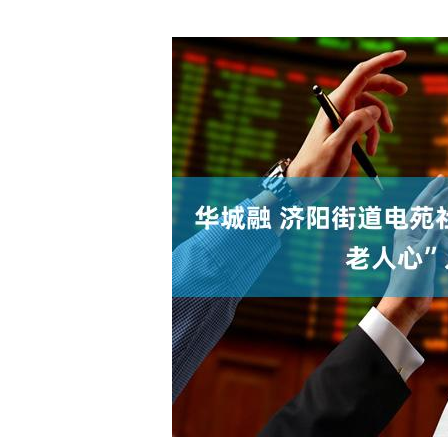
深证成指
14311.01
.68
1.02%
200.89
1