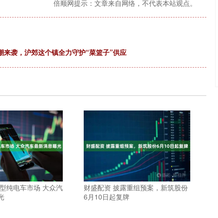
倍顺网提示：文章来自网络，不代表本站观点。
潮来袭，沪郊这个镇全力守护“菜篮子”供应
小型纯电车市场 大众汽
财盛配资 披露重组预案，新筑股份
光
6月10日起复牌