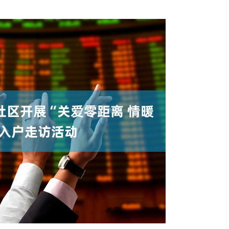
沪深300
4694.44
.42%
43.13
0.93%