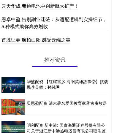
云天华成 弗迪电池中创新航大扩产！
恩卓中盈 告别副业迷茫：从适配逻辑到实操细节，
5 种模式助你高效增收
首胜证券 航拍酉阳 感受云端之美
推荐资讯
华盛配资 【红耀雷乡·海阳英雄故事⑫】抗战
民兵英雄：孙纯秀
贝思盈配资 清末著名爱国教育家蒋古庵故居
明利配资 新中港: 国泰海通证券股份有限公
司关于浙江新中港热电股份有限公司取消监