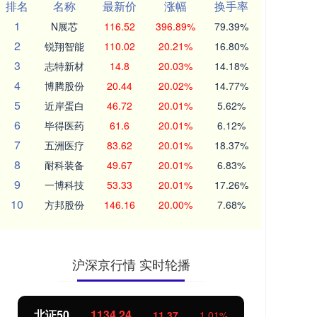
排名
名称
最新价
涨幅
换手率
1
N展芯
116.52
396.89%
79.39%
2
锐翔智能
110.02
20.21%
16.80%
3
志特新材
14.8
20.03%
14.18%
4
博腾股份
20.44
20.02%
14.77%
5
近岸蛋白
46.72
20.01%
5.62%
6
毕得医药
61.6
20.01%
6.12%
7
五洲医疗
83.62
20.01%
18.37%
8
耐科装备
49.67
20.01%
6.83%
9
一博科技
53.33
20.01%
17.26%
10
方邦股份
146.16
20.00%
7.68%
沪深京行情 实时轮播
北证50
1134.24
创
11.37
1.01%