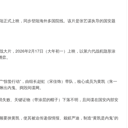
国大陆正式上映，同步登陆海外多国院线。该片是张艺谋执导的国安题
大片，2026年2月17日（大年初一）上映，以第六代战机隐形涂
博弈。
*“惊蛰行动”，由组长赵虹（宋佳饰）带队，核心成员为黄凯（朱一
揪出内鬼、捣毁间谍网。
交易失败、关键证物（带涂层的帽子）下落不明，且间谍在国安内部安
视频要挟黄凯，使其被迫传递假情报、栽赃严迪，制造“黄凯是内鬼”的