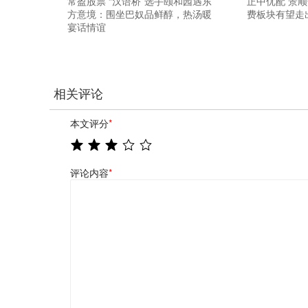
常盈股票 “汉语桥”选手颐和园遇东
正中优配 景
方意境：围坐巴奴品鲜醇，热汤暖
费板块有望走
宴话情谊
相关评论
本文评分
*
评论内容
*