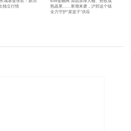
顺长城基金张欢：新消
658金融网 加固加厚大棚、抢收成
出独立行情
熟蔬果……寒潮来袭，沪郊这个镇
全力守护“菜篮子”供应