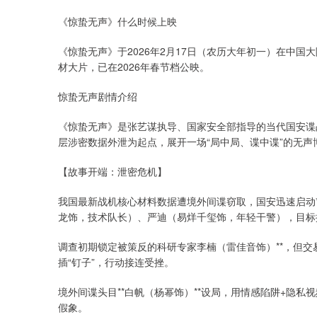
《惊蛰无声》什么时候上映
《惊蛰无声》于2026年2月17日（农历大年初一）在中
材大片，已在2026年春节档公映。
惊蛰无声剧情介绍
《惊蛰无声》是张艺谋执导、国家安全部指导的当代国安谍战
层涉密数据外泄为起点，展开一场“局中局、谍中谍”的无声
【故事开端：泄密危机】
我国最新战机核心材料数据遭境外间谍窃取，国安迅速启动*
龙饰，技术队长）、严迪（易烊千玺饰，年轻干警），目标
调查初期锁定被策反的科研专家李楠（雷佳音饰）**，但
插“钉子”，行动接连受挫。
境外间谍头目**白帆（杨幂饰）**设局，用情感陷阱+隐私
假象。