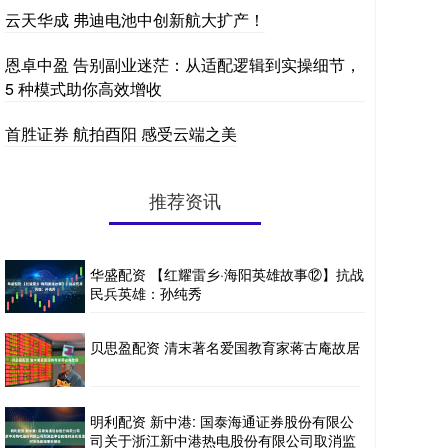
云天华成 弗迪电池中创新航大扩产！
恩卓中盈 告别副业迷茫：从适配逻辑到实操细节，
5 种模式助你高效增收
首胜证券 航拍酉阳 感受云端之美
推荐资讯
华盛配资 【红耀雷乡·海阳英雄故事⑫】抗战
民兵英雄：孙纯秀
贝思盈配资 清末著名爱国教育家蒋古庵故居
明利配资 新中港: 国泰海通证券股份有限公
司关于浙江新中港热电股份有限公司取消监