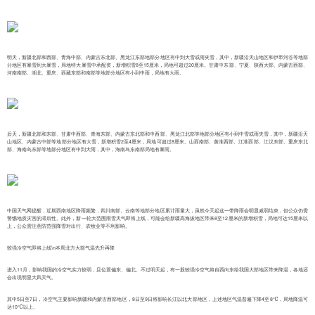
明天，新疆北部和西部、青海中部、内蒙古东北部、黑龙江东部地部分地区有中到大雪或雨夹雪，其中，新疆沿天山地区和伊犁河谷等地部
分地区有暴雪到大暴雪，局地特大暴雪中承配资，新增积雪8至15厘米，局地可超过20厘米。甘肃中东部、宁夏、陕西大部、内蒙古西部、
河南南部、湖北、重庆、西藏东部和南部等地部分地区有小到中雨，局地有大雨。
后天，新疆北部和东部、甘肃中西部、青海东部、内蒙古东北部和中西部、黑龙江北部等地部分地区有小到中雪或雨夹雪，其中，新疆沿天
山地区、内蒙古中部等地部分地区有大雪，新增积雪2至4厘米，局地可超过8厘米。山西南部、黄淮西部、江淮西部、江汉东部、重庆东北
部、海南岛东部等地部分地区有中到大雨，其中，海南岛东南部局地有暴雨。
中国天气网提醒，近期西南地区降雨频繁，四川南部、云南等地部分地区累计雨量大，虽然今天起这一带降雨会明显减弱结束，但公众仍需
警惕地质灾害的滞后性。此外，新一轮大范围雨雪天气即将上线，可能会给新疆高海拔地区带来8至12厘米的新增积雪，局地可达15厘米以
上，公众需注意防范强降雪对出行、农牧业等不利影响。
较强冷空气即将上线\n本周北方大部气温先升再降
进入11月，影响我国的冷空气实力较弱，且位置偏东、偏北。不过明天起，有一股较强冷空气将自西向东给我国大部地区带来降温，各地还
会出现明显大风天气。
其中5日至7日，冷空气主要影响新疆和内蒙古西部地区，8日至9日将影响长江以北大部地区，上述地区气温普遍下降4至8℃，局地降温可
达10℃以上。