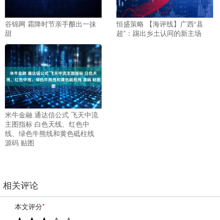
谷锦网 霜降时节亲手酿出一抹
恒盛策略 【海评线】广西“县
甜
超”：踢出乡土认同的新主场
米牛金融 通达信公式 飞天中流
主图指标 白色天线、红色中
线、绿色牛熊线和黄色砥柱线
源码 贴图
相关评论
本文评分
*