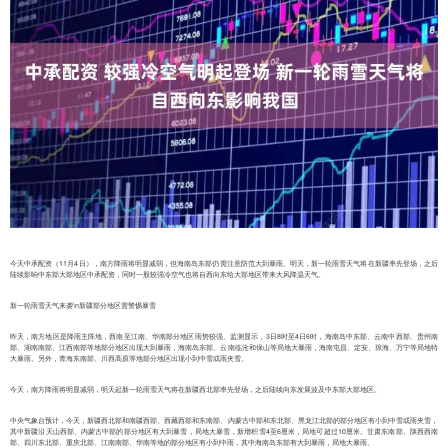
今天中承配资（11月4日），南方降雨将明显减弱，但海南岛东部仍需注意防范大到暴雨。明天，新一轮雨雪天气将在新疆率先登场，之后
陆续影响中东部大部地区中承配资，同时一股较强冷空气也将自西向东给大部地区带来大风降温天气。
新一轮雨雪天气来袭\n新疆部分地区需警惕暴雪
昨天，南方地区是降雨主阵地，西南至江南、华南部分地区雨势较强。监测显示，3日8时至4日6时，海南岛中东部、云南中西部、贵州南
部、湖南南部、江西南部等地部分地区出现大到暴雨，海南岛东部、云南临沧和保山等局地大暴雨，海南屯昌、定安、琼海、万宁等局地特
大暴雨。另外，青海东南部、川西高原等地部分地区出现小到中雪或雨夹雪。
今天，南方降雨将明显减弱，明天起新一轮雨雪天气将在新疆西北部率先登场，之后陆续向东发展波及中东部大部地区。
中央气象台预计，今天，新疆西北部和南疆西部、西藏西部和东南部、内蒙古中部和东北部、黑龙江北部的部分地区有小到中雪或雨夹雪，
其中新疆沿天山西部、内蒙古中部的部分地区有大到暴雪，局地大暴雪，新增积雪4至6厘米，局地可超过10厘米。甘肃东南部、陕西西南
部、四川东北部、重庆北部、江南南部、华南等地的部分地区有小到中雨，其中海南岛东部有大到暴雨，局地大暴雨。