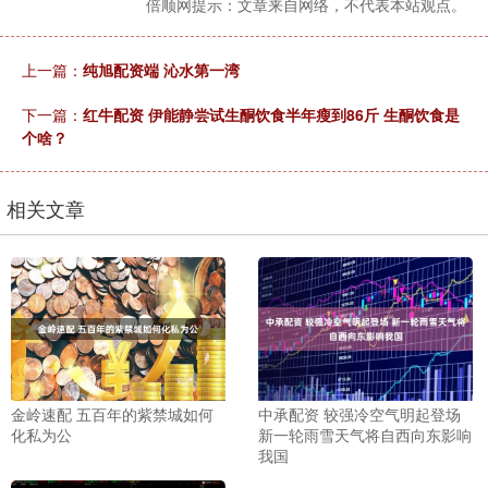
倍顺网提示：文章来自网络，不代表本站观点。
上一篇：
纯旭配资端 沁水第一湾
下一篇：
红牛配资 伊能静尝试生酮饮食半年瘦到86斤 生酮饮食是
个啥？
相关文章
金岭速配 五百年的紫禁城如何
中承配资 较强冷空气明起登场
化私为公
新一轮雨雪天气将自西向东影响
我国