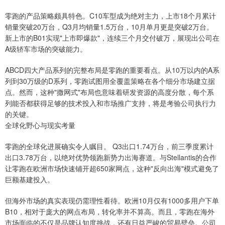
零跑的产品策略颇具特色。C10车型成为绝对主力，上市18个月累计
销量突破20万台，Q3月均销量1.5万台，10月单月更是突破2万台。
新上市的B01实现"上市即爆款"，连续三个月交付破万，展现出公司在
A级轿车市场的突破能力。
ABCD四大产品系列的完整布局是零跑的重要看点。从10万以内的A系
列到30万级的D系列，零跑试图用全覆盖策略在各个细分市场建立据
点。然而，这种"撒网式"布局也意味着研发资源的高度分散，每个系
列能否都获得足够的技术投入和市场推广支持，将是考验公司执行力
的关键。
全球化野心与现实考量
零跑的全球化进展确实令人瞩目。 Q3出口1.74万台，前三季度累计
出口3.78万台，以绝对优势领跑新势力出海赛道。与Stellantis的合作
让零跑在欧洲市场快速铺开超650家网点，这种"反向出海"模式避免了
巨额基建投入。
但海外市场的真实表现仍需理性看待。欧洲10月仅有1000多用户下单
B10，相对于庞大的网点布局，转化率并不算高。而且，零跑在海外
市场面临的不仅是品牌认知度挑战，还有日益严峻的贸易壁垒。公司