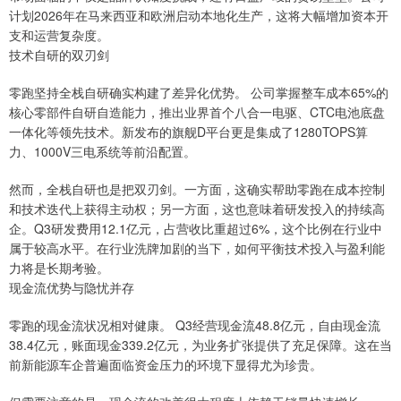
计划2026年在马来西亚和欧洲启动本地化生产，这将大幅增加资本开
支和运营复杂度。
技术自研的双刃剑
零跑坚持全栈自研确实构建了差异化优势。 公司掌握整车成本65%的
核心零部件自研自造能力，推出业界首个八合一电驱、CTC电池底盘
一体化等领先技术。新发布的旗舰D平台更是集成了1280TOPS算
力、1000V三电系统等前沿配置。
然而，全栈自研也是把双刃剑。一方面，这确实帮助零跑在成本控制
和技术迭代上获得主动权；另一方面，这也意味着研发投入的持续高
企。Q3研发费用12.1亿元，占营收比重超过6%，这个比例在行业中
属于较高水平。在行业洗牌加剧的当下，如何平衡技术投入与盈利能
力将是长期考验。
现金流优势与隐忧并存
零跑的现金流状况相对健康。 Q3经营现金流48.8亿元，自由现金流
38.4亿元，账面现金339.2亿元，为业务扩张提供了充足保障。这在当
前新能源车企普遍面临资金压力的环境下显得尤为珍贵。