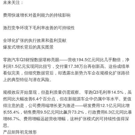
未来关注：
费用快速增长对盈利能力的持续影响
激烈竞争环境下毛利率改善的可持续性
全球化扩张的执行效果和盈利贡献
爆发式增长背后的真实图景
零跑汽车Q3财报数据堪称亮眼——营收194.5亿元同比几乎翻倍，净
利润1.5亿元实现同比扭亏，交付量17.38万台再创新高。这份成绩单
看似完美，但细究数据背后，却透露出新势力车企在规模化扩张路径
上的典型特征与潜在风险。
规模效应开始显现，但盈利质量仍需观察。 零跑Q3毛利率14.5%，虽
然同比大幅改善6.4个百分点，但在新能源车企中仍属中等水平。更值
得注意的是，公司费用端增长更为激进——研发费用12.1亿元同比增
长55.4%，销售费用9.5亿元同比飙升73.2%，行政费用6.3亿元同比暴
增86.7%。费用增幅远超营收增幅，这种扩张模式的可持续性值得深
思。
产品矩阵初见雏形