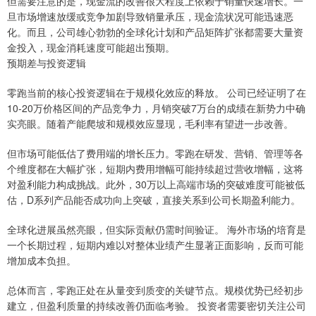
但需要注意的是，现金流的改善很大程度上依赖于销量快速增长。一
旦市场增速放缓或竞争加剧导致销量承压，现金流状况可能迅速恶
化。而且，公司雄心勃勃的全球化计划和产品矩阵扩张都需要大量资
金投入，现金消耗速度可能超出预期。
预期差与投资逻辑
零跑当前的核心投资逻辑在于规模化效应的释放。 公司已经证明了在
10-20万价格区间的产品竞争力，月销突破7万台的成绩在新势力中确
实亮眼。随着产能爬坡和规模效应显现，毛利率有望进一步改善。
但市场可能低估了费用端的增长压力。零跑在研发、营销、管理等各
个维度都在大幅扩张，短期内费用增幅可能持续超过营收增幅，这将
对盈利能力构成挑战。此外，30万以上高端市场的突破难度可能被低
估，D系列产品能否成功向上突破，直接关系到公司长期盈利能力。
全球化进展虽然亮眼，但实际贡献仍需时间验证。 海外市场的培育是
一个长期过程，短期内难以对整体业绩产生显著正面影响，反而可能
增加成本负担。
总体而言，零跑正处在从量变到质变的关键节点。规模优势已经初步
建立，但盈利质量的持续改善仍面临考验。 投资者需要密切关注公司