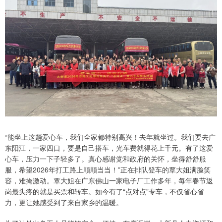
“能坐上这趟爱心车，我们全家都特别高兴！去年就坐过。我们要去广
东阳江，一家四口，要是自己搭车，光车费就得花上千元。有了这爱
心车，压力一下子轻多了。真心感谢党和政府的关怀，坐得舒舒服
服，希望2026年打工路上顺顺当当！”正在排队登车的覃大姐满脸笑
容，难掩激动。覃大姐在广东佛山一家电子厂工作多年，每年春节返
岗最头疼的就是买票和转车。如今有了“点对点”专车，不仅省心省
力，更让她感受到了来自家乡的温暖。