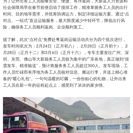
为了让外出务工人员能够安全、便捷、有序返岗，大新县人力资源和
社会保障局早在春节前便启动了摸排工作，精准掌握务工人员的出行
时间、目的地等需求，并统筹协调运力，制定详细运输方案。通过“点
对点、一站式”直达运输服务，最大限度减少中转环节，降低出行风
险，确保务工人员顺利返岗、企业顺利复工。
据了解，此次“点对点”免费赴粤返岗运输活动共分为四个批次进行，
发车时间依次为：2月24日（正月初八）、2月26日（正月初十）、2
月28日（正月十二）和3月4日（正月十六），专车主要发往广州、深
圳、东莞、佛山等大新籍务工人员较为集中的广东各地，真正做到“按
需发车、精准输送”，预计将服务务工人员超过300人。发车现场，工
作人员忙碌而有序地为务工人员核对信息、搬运行李，并送上精心准
备的“暖心礼包”。一句句温暖的叮嘱，一份份贴心的礼物，让外出务
工人员在新一年的征程起点上，感受到了浓浓的家乡情。