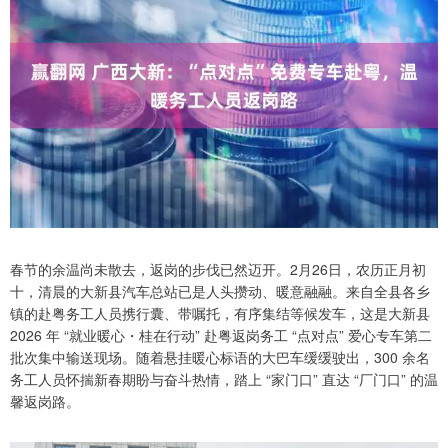
春节的余温尚未散去，返岗的步伐已然迈开。2月26日，农历正月初
十，清晨的大新县汽车总站已是人头攒动、暖意融融。来自全县各乡
镇的赴粤务工人员携行囊、带嘱托，有序集结等候发车，这是大新县
2026 年 “就业暖心・桂在行动” 赴粤返岗务工 “点对点” 爱心专车第二
批次集中输送现场。随着悬挂暖心标语的大巴车缓缓驶出，300 余名
务工人员怀揣新春期盼与奋斗热情，踏上 “家门口” 直达 “厂门口” 的温
馨返岗路。