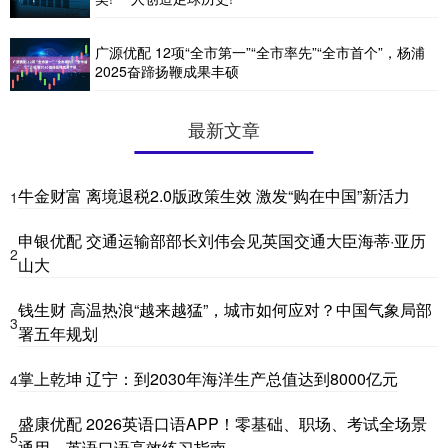
广源优配 12项“全市第一”“全市率先”“全市首个”，杨浦
2025奋蹄扬鞭成果丰硕
最新文章
牛金财富 离境退税2.0版政策生效 激发“购在中国”新活力
1
申银优配 交通运输部部长刘伟会见英国交通大臣海蒂·亚历
2
山大
钱生财 高温热浪“越来越猛”，城市如何应对？中国气象局部
3
署五年规划
掌上乾坤 辽宁：到2030年海洋生产总值达到8000亿元
4
盛康优配 2026英语口语APP！零基础、职场、考试全场景
5
通用，英语口语高效练习指南