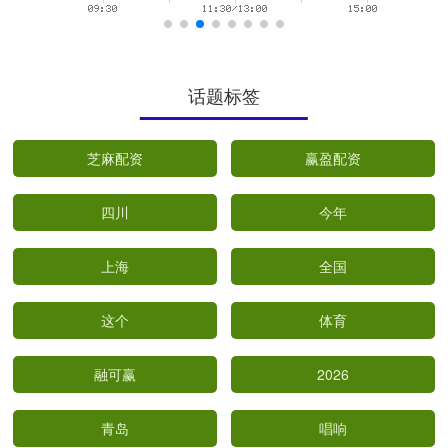
话题标签
芝麻配资
赢盈配资
四川
今年
上海
全国
这个
体育
融可赢
2026
青岛
唱响