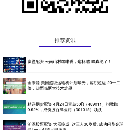
推荐资讯
赢盈配资 云南山村咖啡香，这杯‘咖’味真绝了！
金来源 美国超级运输机计划曝光，容积超运-20十二
倍，却面临两大技术难题
精选期货配资 4月24日青岛50R（489011）指数跌
0.92%，成份股百洋医药（301015）领跌
沪深股票配资 大器晚成! 这三人30岁后, 成功问鼎金球
奖! 一人创造足球历史!