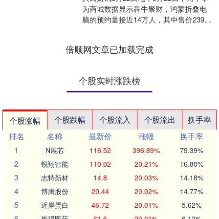
为商城数据显示犇牛聚财，鸿蒙折叠电
脑的预约量接近14万人，其中售价23999
元起的鸿蒙折叠电脑预约人数超过10
万。....
倍顺网文章已加载完成
个股实时涨跌榜
个股跌幅
个股流入
个股流出
换手率
个股涨幅
排名
名称
最新价
涨幅
换手率
1
N展芯
116.52
396.89%
79.39%
2
锐翔智能
110.02
20.21%
16.80%
3
志特新材
14.8
20.03%
14.18%
4
博腾股份
20.44
20.02%
14.77%
5
近岸蛋白
46.72
20.01%
5.62%
6
毕得医药
61.6
20.01%
6.12%