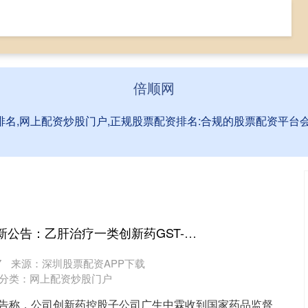
票网上配资
全国前三配资排名
网上配资炒股门户
倍顺网
排名,网上配资炒股门户,正规股票配资排名:合规的股票配资平
蜂窝配资 广生堂最新公告：乙肝治疗一类创新药GST-HG131联合GST-HG141临床试验申请获批准
7
来源：深圳股票配资APP下载
分类：
网上配资炒股门户
SZ)公告称，公司创新药控股子公司广生中霖收到国家药品监督