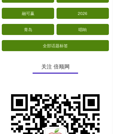
融可赢
2026
青岛
唱响
全部话题标签
关注 倍顺网