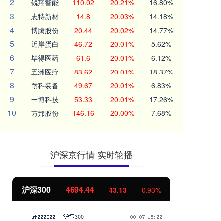
2
锐翔智能
110.02
20.21%
16.80%
3
志特新材
14.8
20.03%
14.18%
4
博腾股份
20.44
20.02%
14.77%
5
近岸蛋白
46.72
20.01%
5.62%
6
毕得医药
61.6
20.01%
6.12%
7
五洲医疗
83.62
20.01%
18.37%
8
耐科装备
49.67
20.01%
6.83%
9
一博科技
53.33
20.01%
17.26%
10
方邦股份
146.16
20.00%
7.68%
沪深京行情 实时轮播
北证50
1134.24
创
11.37
1.01%