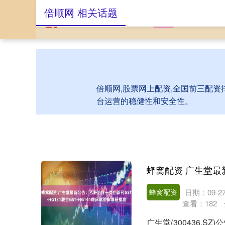
倍顺网 相关话题
首页
倍顺网
股
倍顺网,股票网上配资,全国前三配资
台运营的稳健性和安全性。
蜂窝配资
日期：09-2
查看：
182
广生堂(300436.