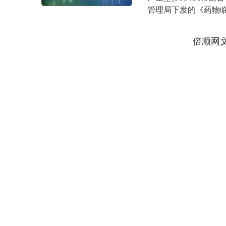
管理局下发的《药物临床试
倍顺网
深证成指
14311.01
.68
1.02%
200.89
1