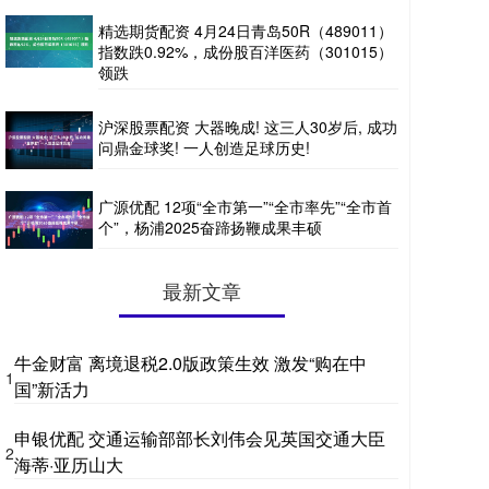
精选期货配资 4月24日青岛50R（489011）
指数跌0.92%，成份股百洋医药（301015）
领跌
沪深股票配资 大器晚成! 这三人30岁后, 成功
问鼎金球奖! 一人创造足球历史!
广源优配 12项“全市第一”“全市率先”“全市首
个”，杨浦2025奋蹄扬鞭成果丰硕
最新文章
牛金财富 离境退税2.0版政策生效 激发“购在中
1
国”新活力
申银优配 交通运输部部长刘伟会见英国交通大臣
2
海蒂·亚历山大