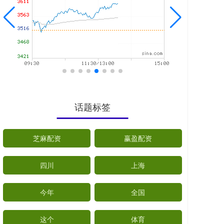
话题标签
芝麻配资
赢盈配资
四川
上海
今年
全国
这个
体育