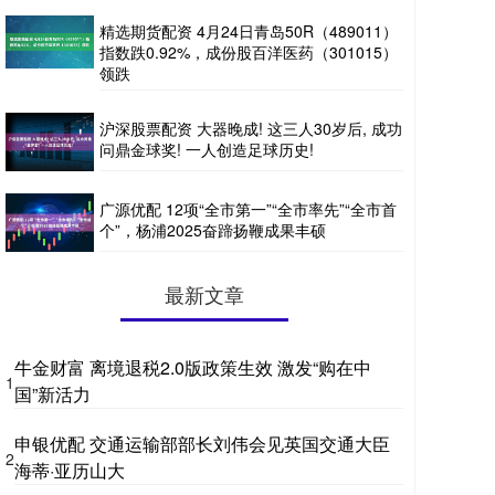
精选期货配资 4月24日青岛50R（489011）
指数跌0.92%，成份股百洋医药（301015）
领跌
沪深股票配资 大器晚成! 这三人30岁后, 成功
问鼎金球奖! 一人创造足球历史!
广源优配 12项“全市第一”“全市率先”“全市首
个”，杨浦2025奋蹄扬鞭成果丰硕
最新文章
牛金财富 离境退税2.0版政策生效 激发“购在中
1
国”新活力
申银优配 交通运输部部长刘伟会见英国交通大臣
2
海蒂·亚历山大