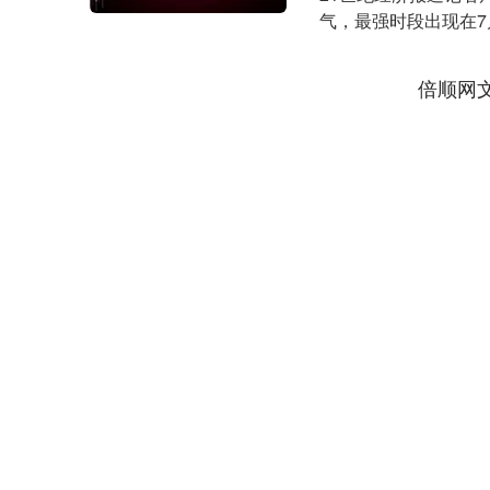
气，最强时段出现在7
接近或突....
倍顺网
沪深300
4705.25
1.32
1.99%
53.94
1.1