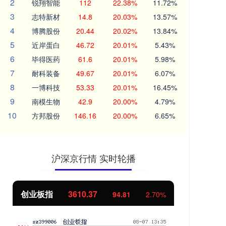
2
锐翔智能
112
22.38%
11.72%
3
志特新材
14.8
20.03%
13.57%
4
博腾股份
20.44
20.02%
13.84%
5
近岸蛋白
46.72
20.01%
5.43%
6
毕得医药
61.6
20.01%
5.98%
7
耐科装备
49.67
20.01%
6.07%
8
一博科技
53.33
20.01%
16.45%
9
南模生物
42.9
20.00%
4.79%
10
方邦股份
146.16
20.00%
6.65%
沪深京行情 实时轮播
创业板指
3610.37
基
94.81
2.70%