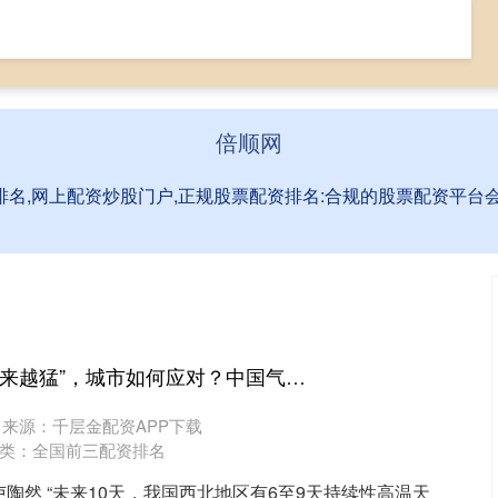
票网上配资
全国前三配资排名
网上配资炒股门户
倍顺网
排名,网上配资炒股门户,正规股票配资排名:合规的股票配资平
钱生财 高温热浪“越来越猛”，城市如何应对？中国气象局部署五年规划
来源：千层金配资APP下载
类：
全国前三配资排名
卢陶然 “未来10天，我国西北地区有6至9天持续性高温天