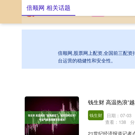
倍顺网 相关话题
首页
倍顺网
股
倍顺网,股票网上配资,全国前三配资
台运营的稳健性和安全性。
钱生财
日期：07-03
查看：
138
分
21世纪经济报道记者