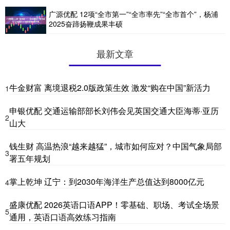
广源优配 12项“全市第一”“全市率先”“全市首个”，杨浦
2025奋蹄扬鞭成果丰硕
最新文章
牛金财富 离境退税2.0版政策生效 激发“购在中国”新活力
1
申银优配 交通运输部部长刘伟会见英国交通大臣海蒂·亚历
2
山大
钱生财 高温热浪“越来越猛”，城市如何应对？中国气象局部
3
署五年规划
掌上乾坤 辽宁：到2030年海洋生产总值达到8000亿元
4
盛康优配 2026英语口语APP！零基础、职场、考试全场景
5
通用，英语口语高效练习指南