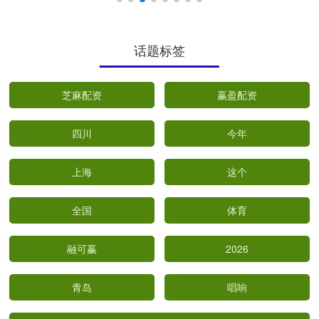
话题标签
芝麻配资
赢盈配资
四川
今年
上海
这个
全国
体育
融可赢
2026
青岛
唱响