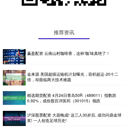
推荐资讯
赢盈配资 云南山村咖啡香，这杯‘咖’味真绝了！
金来源 美国超级运输机计划曝光，容积超运-20十二
倍，却面临两大技术难题
精选期货配资 4月24日青岛50R（489011）指数跌
0.92%，成份股百洋医药（301015）领跌
沪深股票配资 大器晚成! 这三人30岁后, 成功问鼎金球
奖! 一人创造足球历史!