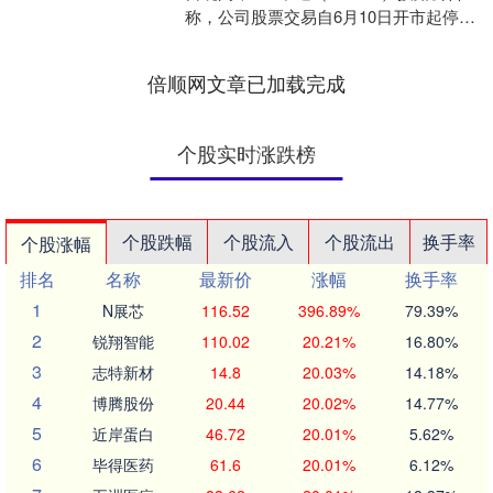
称，公司股票交易自6月10日开市起停牌
1天，并于6月11日开市起复牌。公司股
票交易....
倍顺网文章已加载完成
个股实时涨跌榜
个股跌幅
个股流入
个股流出
换手率
个股涨幅
排名
名称
最新价
涨幅
换手率
1
N展芯
116.52
396.89%
79.39%
2
锐翔智能
110.02
20.21%
16.80%
3
志特新材
14.8
20.03%
14.18%
4
博腾股份
20.44
20.02%
14.77%
5
近岸蛋白
46.72
20.01%
5.62%
6
毕得医药
61.6
20.01%
6.12%