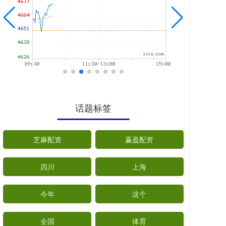
话题标签
芝麻配资
赢盈配资
四川
上海
今年
这个
全国
体育