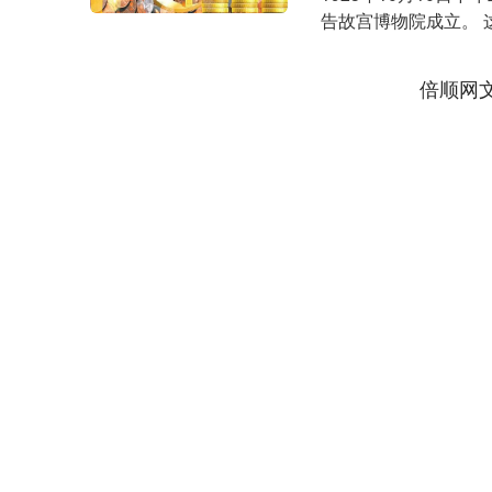
告故宫博物院成立。
质的国家博物馆....
倍顺网
深证成指
14217.96
72
0.17%
107.84
0