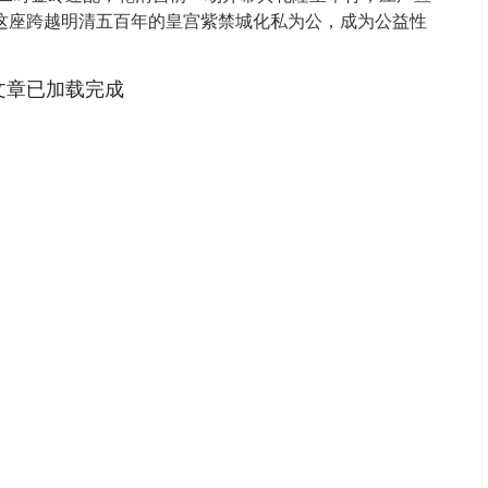
 这座跨越明清五百年的皇宫紫禁城化私为公，成为公益性
文章已加载完成
沪深300
4678.62
.76%
27.31
0.59%