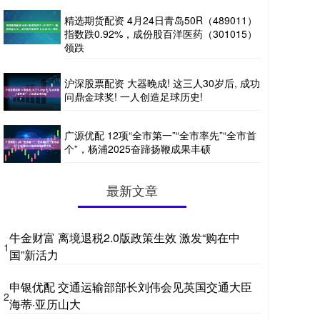
精选期货配资 4月24日青岛50R（489011）
指数跌0.92%，成份股百洋医药（301015）
领跌
沪深股票配资 大器晚成! 这三人30岁后, 成功
问鼎金球奖! 一人创造足球历史!
广源优配 12项“全市第一”“全市率先”“全市首
个”，杨浦2025奋蹄扬鞭成果丰硕
最新文章
牛金财富 离境退税2.0版政策生效 激发“购在中
1
国”新活力
申银优配 交通运输部部长刘伟会见英国交通大臣
2
海蒂·亚历山大