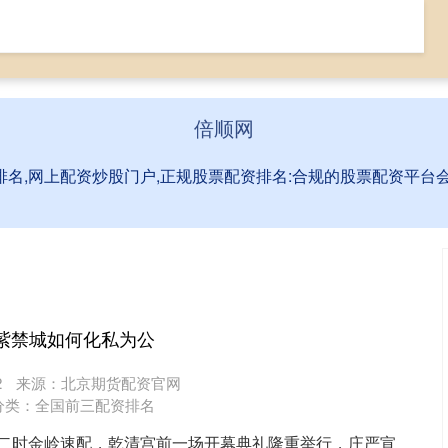
票网上配资
全国前三配资排名
网上配资炒股门户
倍顺网
排名,网上配资炒股门户,正规股票配资排名:合规的股票配资平
紫禁城如何化私为公
2
来源：北京期货配资官网
分类：
全国前三配资排名
日下午二时金岭速配，乾清宫前一场开幕典礼隆重举行，庄严宣