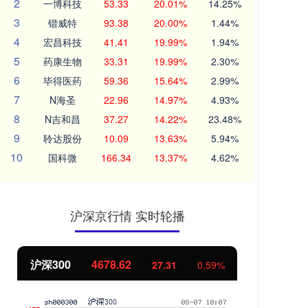
2
一博科技
53.33
20.01%
14.25%
3
锴威特
93.38
20.00%
1.44%
4
宏昌科技
41.41
19.99%
1.94%
5
药康生物
33.31
19.99%
2.30%
6
毕得医药
59.36
15.64%
2.99%
7
N海圣
22.96
14.97%
4.93%
8
N吉和昌
37.27
14.22%
23.48%
9
聆达股份
10.09
13.63%
5.94%
10
国科微
166.34
13.37%
4.62%
沪深京行情 实时轮播
北证50
1118.97
创
-3.91
-0.35%