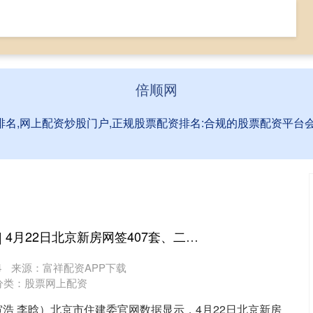
票网上配资
全国前三配资排名
网上配资炒股门户
倍顺网
排名,网上配资炒股门户,正规股票配资排名:合规的股票配资平
九龙配资 每日网签 | 4月22日北京新房网签407套、二手房网签698套
4
来源：富祥配资APP下载
分类：
股票网上配资
浩 李晗）北京市住建委官网数据显示，4月22日北京新房