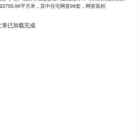
22755.96平方米，其中住宅网签99套，网签面积
文章已加载完成
深证成指
14311.01
02%
200.89
1.42%