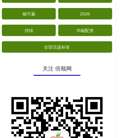
融可赢
2026
持续
华融配资
全部话题标签
关注 倍顺网