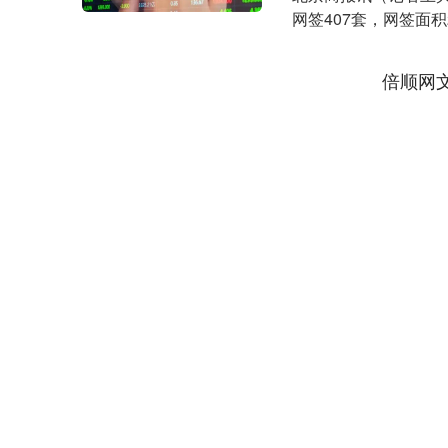
网签407套，网签面积
12377.....
倍顺网
上证指数
3940.04
.40
2.13%
39.68
1.