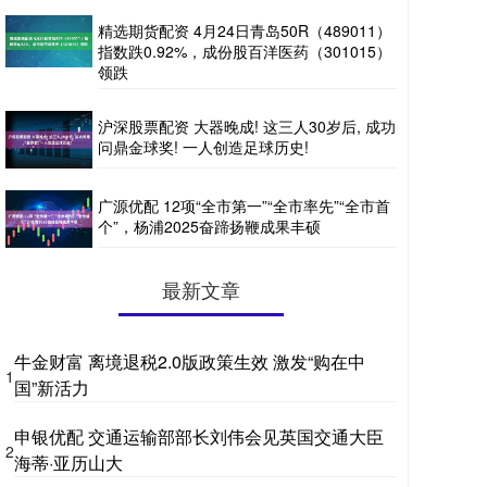
精选期货配资 4月24日青岛50R（489011）
指数跌0.92%，成份股百洋医药（301015）
领跌
沪深股票配资 大器晚成! 这三人30岁后, 成功
问鼎金球奖! 一人创造足球历史!
广源优配 12项“全市第一”“全市率先”“全市首
个”，杨浦2025奋蹄扬鞭成果丰硕
最新文章
牛金财富 离境退税2.0版政策生效 激发“购在中
1
国”新活力
申银优配 交通运输部部长刘伟会见英国交通大臣
2
海蒂·亚历山大