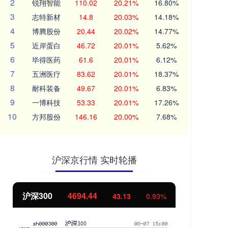
2
锐翔智能
110.02
20.21%
16.80%
3
志特新材
14.8
20.03%
14.18%
4
博腾股份
20.44
20.02%
14.77%
5
近岸蛋白
46.72
20.01%
5.62%
6
毕得医药
61.6
20.01%
6.12%
7
五洲医疗
83.62
20.01%
18.37%
8
耐科装备
49.67
20.01%
6.83%
9
一博科技
53.33
20.01%
17.26%
10
方邦股份
146.16
20.00%
7.68%
沪深京行情 实时轮播
沪深300
4694.44
北
43.13
0.93%