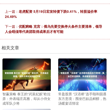
上一篇：
老虎配资 5月19日宏发转债下跌0.41%，转股溢价率
24.49%
下一篇：
优配痢略 克宫：俄乌先要交换停火条件主要清单，领导
人会晤须等代表团取得成果后才有可能
相关文章
智赢策略 泰王的“武装妃嫔”欧拉
常盈股票 “汉语桥”选手颐和园遇
弄：外表端庄高雅，却从小侍女
东方意境：围坐巴奴品鲜醇，热
成军队少将
汤暖宴话情谊