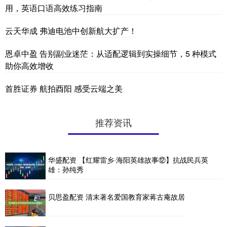
用，英语口语高效练习指南
云天华成 弗迪电池中创新航大扩产！
恩卓中盈 告别副业迷茫：从适配逻辑到实操细节，5 种模式
助你高效增收
首胜证券 航拍酉阳 感受云端之美
推荐资讯
华盛配资 【红耀雷乡·海阳英雄故事⑫】抗战民兵英
雄：孙纯秀
贝思盈配资 清末著名爱国教育家蒋古庵故居