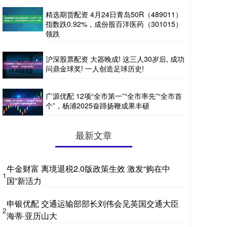
精选期货配资 4月24日青岛50R（489011）
指数跌0.92%，成份股百洋医药（301015）
领跌
沪深股票配资 大器晚成! 这三人30岁后, 成功
问鼎金球奖! 一人创造足球历史!
广源优配 12项“全市第一”“全市率先”“全市首
个”，杨浦2025奋蹄扬鞭成果丰硕
最新文章
牛金财富 离境退税2.0版政策生效 激发“购在中
1
国”新活力
申银优配 交通运输部部长刘伟会见英国交通大臣
2
海蒂·亚历山大