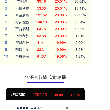
2
吉和昌
39.16
20.01%
30.02%
3
一博科技
53.33
20.01%
15.44%
4
泰金新能
131.52
20.00%
22.32%
5
方邦股份
146.16
20.00%
6.54%
6
百普赛斯
64.75
20.00%
9.20%
7
锴威特
93.38
20.00%
1.61%
8
宏昌科技
41.41
19.99%
2.00%
9
药康生物
33.31
19.99%
3.23%
10
毕得医药
61.37
19.56%
4.64%
沪深京行情 实时轮播
北证50
1124.63
9
1.06%
1.75
0.16%