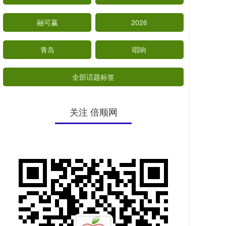
融可赢
2026
青岛
唱响
全部话题标签
关注 倍顺网