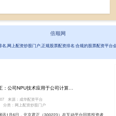
票网上配资
全国前三配资排名
网上配资炒股门户
倍顺网
排名,网上配资炒股门户,正规股票配资排名:合规的股票配资平
牛金宝配资 北京君正：公司NPU技术应用于公司计算芯片产品中，目前主要面向AIOT和智能视觉等市场
07
来源：成华配资平台
分类：
网上配资炒股门户
网讯1月6日，北京君正（300223）在互动平台回答投资者