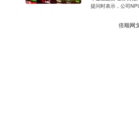
提问时表示，公司NP
智能视觉....
倍顺网
3918.45
深证成指
14309.6
18.10
0.46%