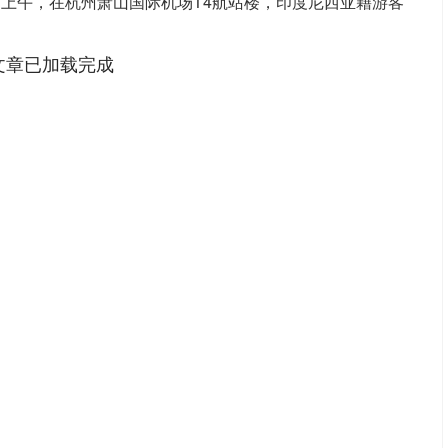
日上午，在杭州萧山国际机场T4航站楼，印度尼西亚籍游客
文章已加载完成
沪深300
4694.44
1.42%
43.13
0.93%