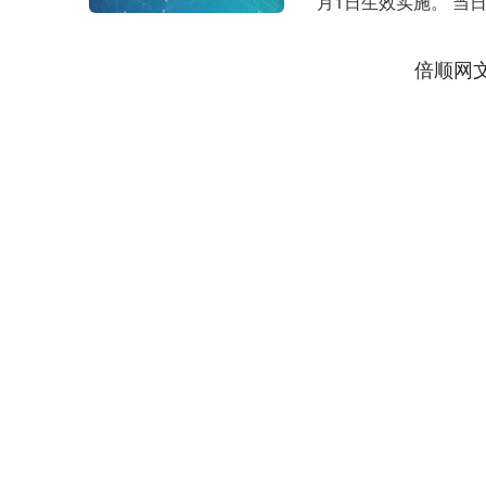
月1日生效实施。 当
胡先生带着从....
倍顺网
深证成指
14311.01
9.68
1.02%
200.89