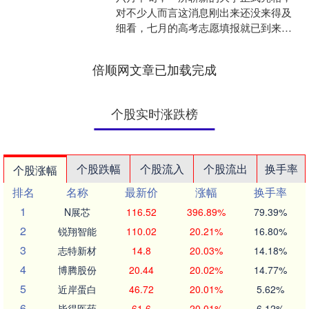
对不少人而言这消息刚出来还没来得及
细看，七月的高考志愿填报就已到来。
设立不到一个月的“新”大学，你敢填吗？
结果是——有人不光....
倍顺网文章已加载完成
个股实时涨跌榜
个股跌幅
个股流入
个股流出
换手率
个股涨幅
排名
名称
最新价
涨幅
换手率
1
N展芯
116.52
396.89%
79.39%
2
锐翔智能
110.02
20.21%
16.80%
3
志特新材
14.8
20.03%
14.18%
4
博腾股份
20.44
20.02%
14.77%
5
近岸蛋白
46.72
20.01%
5.62%
6
毕得医药
61.6
20.01%
6.12%