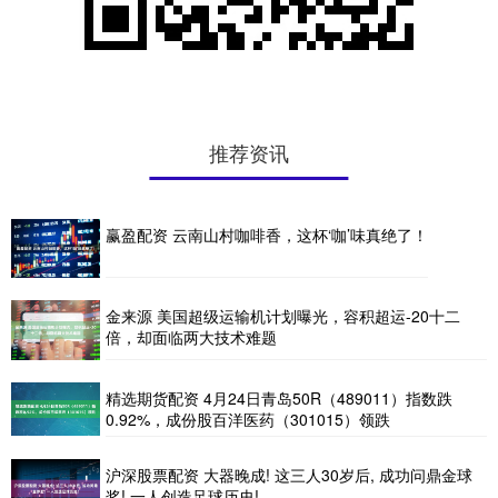
推荐资讯
赢盈配资 云南山村咖啡香，这杯‘咖’味真绝了！
金来源 美国超级运输机计划曝光，容积超运-20十二
倍，却面临两大技术难题
精选期货配资 4月24日青岛50R（489011）指数跌
0.92%，成份股百洋医药（301015）领跌
沪深股票配资 大器晚成! 这三人30岁后, 成功问鼎金球
奖! 一人创造足球历史!