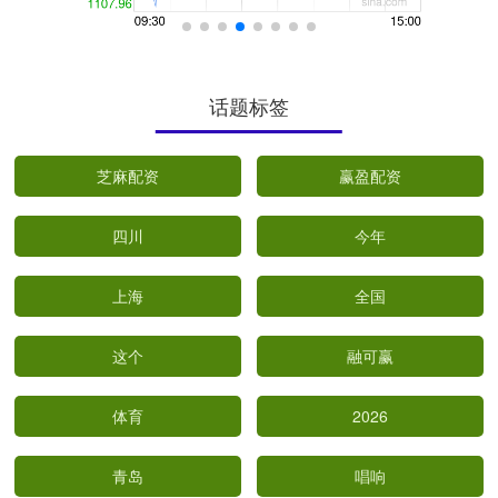
话题标签
芝麻配资
赢盈配资
四川
今年
上海
全国
这个
融可赢
体育
2026
青岛
唱响