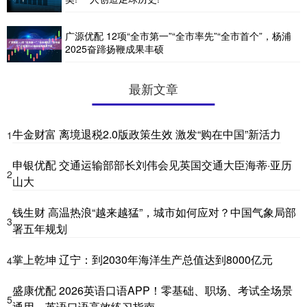
广源优配 12项“全市第一”“全市率先”“全市首个”，杨浦
2025奋蹄扬鞭成果丰硕
最新文章
牛金财富 离境退税2.0版政策生效 激发“购在中国”新活力
1
申银优配 交通运输部部长刘伟会见英国交通大臣海蒂·亚历
2
山大
钱生财 高温热浪“越来越猛”，城市如何应对？中国气象局部
3
署五年规划
掌上乾坤 辽宁：到2030年海洋生产总值达到8000亿元
4
盛康优配 2026英语口语APP！零基础、职场、考试全场景
5
通用，英语口语高效练习指南