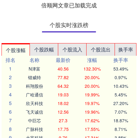
倍顺网文章已加载完成
个股实时涨跌榜
个股跌幅
个股流入
个股流出
换手率
个股涨幅
排名
名称
最新价
涨幅
换手率
1
N津富
40.56
132.30%
53.49%
2
锴威特
77.82
20.00%
0.97%
3
科翔股份
64.32
20.00%
10.43%
4
广哈通信
19.03
19.99%
5.45%
5
欣天科技
18.02
19.97%
27.20%
6
飞天诚信
12.56
19.96%
7.07%
7
中巨芯
27.3
17.62%
18.87%
8
广脉科技
17.75
17.55%
8.71%
9
大富科技
9.76
17.31%
3.85%