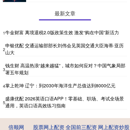
最新文章
牛金财富 离境退税2.0版政策生效 激发“购在中国”新活力
1
申银优配 交通运输部部长刘伟会见英国交通大臣海蒂·亚历
2
山大
钱生财 高温热浪“越来越猛”，城市如何应对？中国气象局部
3
署五年规划
掌上乾坤 辽宁：到2030年海洋生产总值达到8000亿元
4
盛康优配 2026英语口语APP！零基础、职场、考试全场景
5
通用，英语口语高效练习指南
倍顺网
股票网上配资
全国前三配资
网上配资炒股