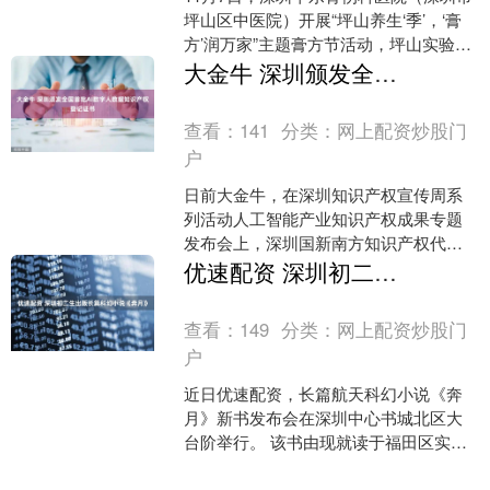
坪山区中医院）开展“坪山养生‘季’，‘膏
方’润万家”主题膏方节活动，坪山实验学
校四年级的学生们在此举办“探秘中华草
大金牛 深圳颁发全国首批AI数字人数据知识产权登记证书
药，体验....
查看：
141
分类：
网上配资炒股门
户
日前大金牛，在深圳知识产权宣传周系
列活动人工智能产业知识产权成果专题
发布会上，深圳国新南方知识产权代理
有限公司（以下简称“国新南方”）发布国
优速配资 深圳初二生出版长篇科幻小说《奔月》
内首个针对个人数据的....
查看：
149
分类：
网上配资炒股门
户
近日优速配资，长篇航天科幻小说《奔
月》新书发布会在深圳中心书城北区大
台阶举行。 该书由现就读于福田区实验
教育集团侨香学校初二年级的超级航天
迷、科幻小作家徐炜轩创....