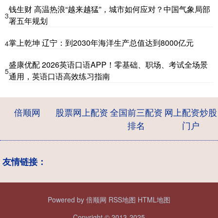
钱生财 高温热浪“越来越猛”，城市如何应对？中国气象局部
3
署五年规划
掌上乾坤 辽宁：到2030年海洋生产总值达到8000亿元
4
盛康优配 2026英语口语APP！零基础、职场、考试全场景
5
通用，英语口语高效练习指南
倍顺网
股票网上配资
全国前三配资
网上配资炒股
排名
门户
友情链接：
Powered by
倍顺网
RSS地图
HTML地图
Copyright
© 2013-2025