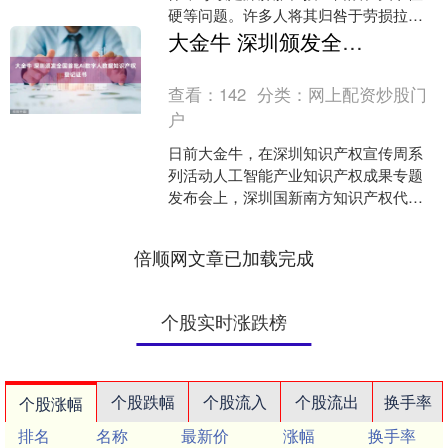
硬等问题。许多人将其归咎于劳损拉
伤，觉得忍忍就好，其实足踝连通经络
大金牛 深圳颁发全国首批AI数字人数据知识产权登记证书
气血、关联脏腑，不能大意。....
查看：
142
分类：
网上配资炒股门
户
日前大金牛，在深圳知识产权宣传周系
列活动人工智能产业知识产权成果专题
发布会上，深圳国新南方知识产权代理
有限公司（以下简称“国新南方”）发布国
内首个针对个人数据的....
倍顺网文章已加载完成
个股实时涨跌榜
个股跌幅
个股流入
个股流出
换手率
个股涨幅
排名
名称
最新价
涨幅
换手率