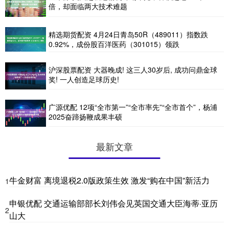
倍，却面临两大技术难题
精选期货配资 4月24日青岛50R（489011）指数跌
0.92%，成份股百洋医药（301015）领跌
沪深股票配资 大器晚成! 这三人30岁后, 成功问鼎金球
奖! 一人创造足球历史!
广源优配 12项“全市第一”“全市率先”“全市首个”，杨浦
2025奋蹄扬鞭成果丰硕
最新文章
牛金财富 离境退税2.0版政策生效 激发“购在中国”新活力
1
申银优配 交通运输部部长刘伟会见英国交通大臣海蒂·亚历
2
山大