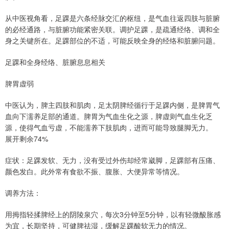
从中医视角看，足踝是六条经脉交汇的枢纽，是气血往返四肢与脏腑
的必经通路，与脏腑功能紧密关联。调护足踝，是疏通经络、调和全
身之关键所在。足踝部位的不适，可能反映全身的经络和脏腑问题。
足踝和全身经络、脏腑息息相关
脾胃虚弱
中医认为，脾主四肢和肌肉，足太阴脾经循行于足踝内侧，是脾胃气
血向下濡养足部的通道。脾胃为气血生化之源，脾虚则气血生化乏
源，使得气血亏虚，不能濡养下肢肌肉，进而可能导致腿脚无力。
展开剩余74%
症状：足踝发软、无力，没有受过外伤却经常崴脚，足踝部有压痛、
颜色发白。此外常有食欲不振、腹胀、大便异常等情况。
调养方法：
用拇指轻揉脾经上的阴陵泉穴，每次3分钟至5分钟，以有轻微酸胀感
为宜，长期坚持，可健脾祛湿，缓解足踝酸软无力的情况。