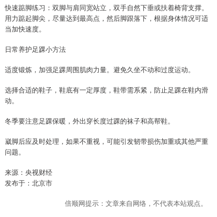
快速踮脚练习：双脚与肩同宽站立，双手自然下垂或扶着椅背支撑。
用力踮起脚尖，尽量达到最高点，然后脚跟落下，根据身体情况可适
当加快速度。
日常养护足踝小方法
适度锻炼，加强足踝周围肌肉力量。避免久坐不动和过度运动。
选择合适的鞋子，鞋底有一定厚度，鞋带需系紧，防止足踝在鞋内滑
动。
冬季要注意足踝保暖，外出穿长度过踝的袜子和高帮鞋。
崴脚后应及时处理，如果不重视，可能引发韧带损伤加重或其他严重
问题。
来源：央视财经
发布于：北京市
倍顺网提示：文章来自网络，不代表本站观点。