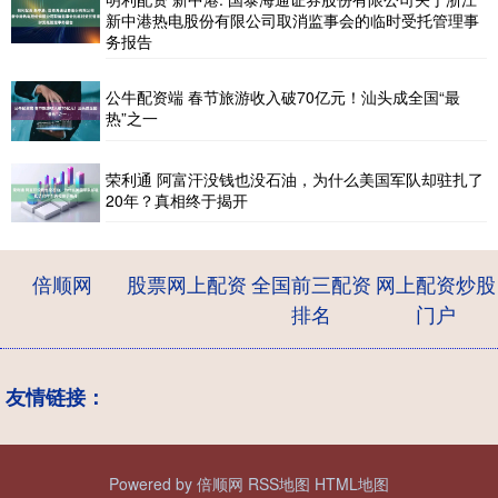
新中港热电股份有限公司取消监事会的临时受托管理事
务报告
公牛配资端 春节旅游收入破70亿元！汕头成全国“最
热”之一
荣利通 阿富汗没钱也没石油，为什么美国军队却驻扎了
20年？真相终于揭开
倍顺网
股票网上配资
全国前三配资
网上配资炒股
排名
门户
友情链接：
Powered by
倍顺网
RSS地图
HTML地图