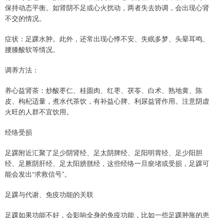
保持动态平衡。如肾阴不足或心火扰动，两者失去协调，会出现心肾
不交的情况。
症状：足踝水肿。此外，还常出现心悸不安、失眠多梦、头晕耳鸣、
腰膝酸软等情况。
调养方法：
养心益肾茶：炒酸枣仁、桂圆肉、红枣、茯苓、白术、熟地黄、陈
皮、枸杞适量，煮水代茶饮，有补益心脾、利尿益肾作用。注意阴虚
火旺的人群不宜饮用。
经络受损
足踝附近汇聚了足少阴肾经、足太阴脾经、足阳明胃经、足少阳胆
经、足厥阴肝经、足太阳膀胱经，这些经络一旦瘀堵或受损，足踝可
能会发出“求救信号”。
足踝与代谢、免疫功能的关联
足踝如果功能不好，会影响全身的免疫功能，比如一些足踝肿胀的患