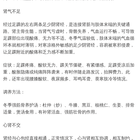
肾气不足
经过足踝的左右两条足少阴肾经，是连接肾脏与肢体末端的关键通
路。肾主骨生髓，当肾气亏虚时，骨骼失养，气血运行不畅，可导致
足踝部位出现酸痛、无力等不适。冬季气温较低，肢体末端的气血循
环本就相对薄弱，对寒凉格外敏感的足少阴肾经，容易被寒邪侵袭，
让足踝附近的酸痛和乏力感不断加重。
症状：足踝疼痛、酸软无力、踝关节僵硬、有紧绷感。足踝受凉后加
重，酸胀隐痛或钝痛阵阵袭来，有时伴随走路发沉，抬脚费力。此
外，还常出现腰膝酸软、夜尿频多、耳鸣耳聋、畏寒肢冷等情况。
调养方法：
冬季强筋骨养护汤：杜仲（炒）、牛膝、黑豆、核桃仁、生姜、排骨
适量，煲汤食用，有补肾活血、强筋壮骨的作用。
心肾不交
肾经与心包经直接相通，正常情况下，心与肾相互协调，相互制约，