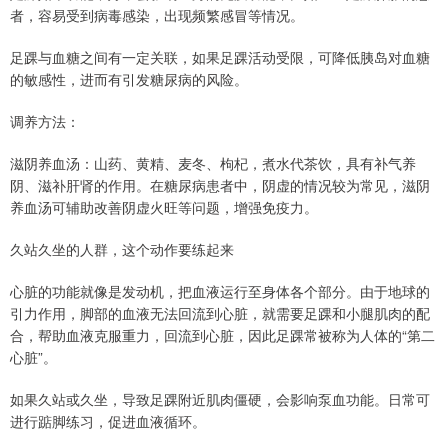
者，容易受到病毒感染，出现频繁感冒等情况。
足踝与血糖之间有一定关联，如果足踝活动受限，可降低胰岛对血糖
的敏感性，进而有引发糖尿病的风险。
调养方法：
滋阴养血汤：山药、黄精、麦冬、枸杞，煮水代茶饮，具有补气养
阴、滋补肝肾的作用。在糖尿病患者中，阴虚的情况较为常见，滋阴
养血汤可辅助改善阴虚火旺等问题，增强免疫力。
久站久坐的人群，这个动作要练起来
心脏的功能就像是发动机，把血液运行至身体各个部分。由于地球的
引力作用，脚部的血液无法回流到心脏，就需要足踝和小腿肌肉的配
合，帮助血液克服重力，回流到心脏，因此足踝常被称为人体的“第二
心脏”。
如果久站或久坐，导致足踝附近肌肉僵硬，会影响泵血功能。日常可
进行踮脚练习，促进血液循环。