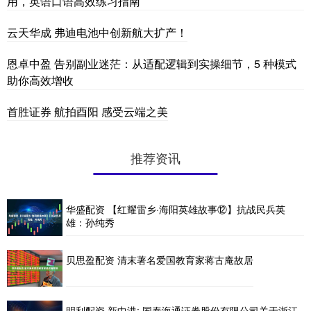
用，英语口语高效练习指南
云天华成 弗迪电池中创新航大扩产！
恩卓中盈 告别副业迷茫：从适配逻辑到实操细节，5 种模式
助你高效增收
首胜证券 航拍酉阳 感受云端之美
推荐资讯
华盛配资 【红耀雷乡·海阳英雄故事⑫】抗战民兵英
雄：孙纯秀
贝思盈配资 清末著名爱国教育家蒋古庵故居
明利配资 新中港: 国泰海通证券股份有限公司关于浙江