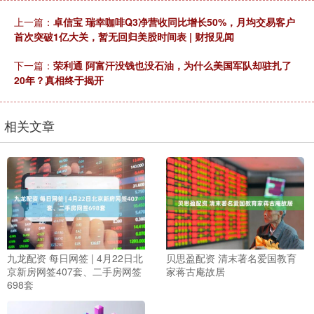
上一篇：
卓信宝 瑞幸咖啡Q3净营收同比增长50%，月均交易客户
首次突破1亿大关，暂无回归美股时间表 | 财报见闻
下一篇：
荣利通 阿富汗没钱也没石油，为什么美国军队却驻扎了
20年？真相终于揭开
相关文章
九龙配资 每日网签 | 4月22日北
贝思盈配资 清末著名爱国教育
京新房网签407套、二手房网签
家蒋古庵故居
698套