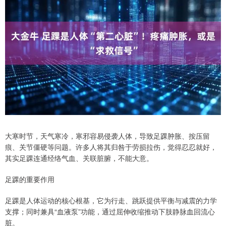
大寒时节，天气寒冷，寒邪容易侵袭人体，导致足踝肿胀、按压留
痕、关节僵硬等问题。许多人将其归咎于劳损拉伤，觉得忍忍就好，
其实足踝连通经络气血、关联脏腑，不能大意。
足踝的重要作用
足踝是人体运动的核心根基，它为行走、跳跃提供平衡与减震的力学
支撑；同时兼具“血液泵”功能，通过屈伸收缩推动下肢静脉血回流心
脏。