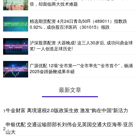
倍，却面临两大技术难题
精选期货配资 4月24日青岛50R（489011）指数跌
0.92%，成份股百洋医药（301015）领跌
沪深股票配资 大器晚成! 这三人30岁后, 成功问鼎金球
奖! 一人创造足球历史!
广源优配 12项“全市第一”“全市率先”“全市首个”，杨浦
2025奋蹄扬鞭成果丰硕
最新文章
牛金财富 离境退税2.0版政策生效 激发“购在中国”新活力
1
申银优配 交通运输部部长刘伟会见英国交通大臣海蒂·亚历
2
山大