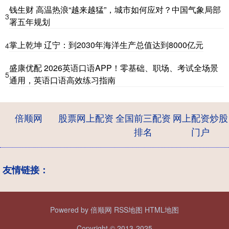
钱生财 高温热浪“越来越猛”，城市如何应对？中国气象局部
3
署五年规划
掌上乾坤 辽宁：到2030年海洋生产总值达到8000亿元
4
盛康优配 2026英语口语APP！零基础、职场、考试全场景
5
通用，英语口语高效练习指南
倍顺网
股票网上配资
全国前三配资
网上配资炒股
排名
门户
友情链接：
Powered by
倍顺网
RSS地图
HTML地图
Copyright
© 2013-2025