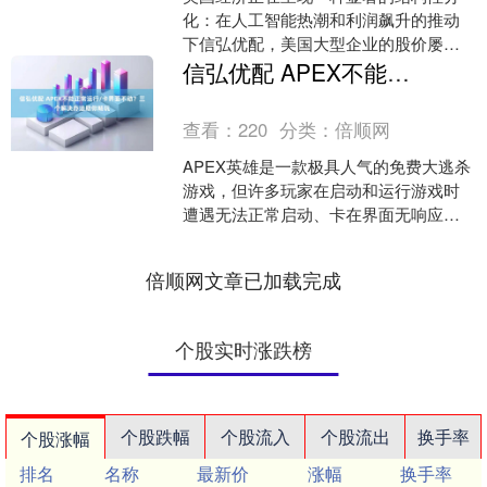
化：在人工智能热潮和利润飙升的推动
下信弘优配，美国大型企业的股价屡创
新高，业绩表现强劲；而与之形成鲜明
信弘优配 APEX不能正常运行/卡界面不动？三个解决办法助你畅玩
对比的是，众多小型企业因....
查看：
220
分类：
倍顺网
APEX英雄是一款极具人气的免费大逃杀
游戏，但许多玩家在启动和运行游戏时
遭遇无法正常启动、卡在界面无响应等
问题，严重影响游戏体验。以下是三个
经过验证的有效解决方....
倍顺网文章已加载完成
个股实时涨跌榜
个股跌幅
个股流入
个股流出
换手率
个股涨幅
排名
名称
最新价
涨幅
换手率