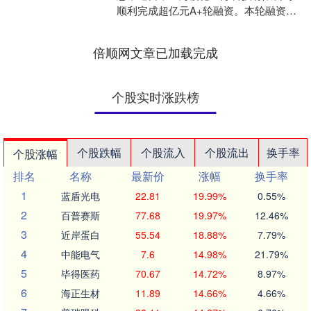
顺利完成超亿元A+轮融资。本轮融资由
上实资本旗下的上海生物医药基金领
投，兴证资本跟投，老....
倍顺网文章已加载完成
个股实时涨跌榜
个股跌幅
个股流入
个股流出
换手率
个股涨幅
排名
名称
最新价
涨幅
换手率
1
蓝盾光电
22.81
19.99%
0.55%
2
百普赛斯
77.68
19.97%
12.46%
3
近岸蛋白
55.54
18.88%
7.79%
4
中能电气
7.6
14.98%
21.79%
5
毕得医药
70.67
14.72%
8.97%
6
海正生材
11.89
14.66%
4.66%