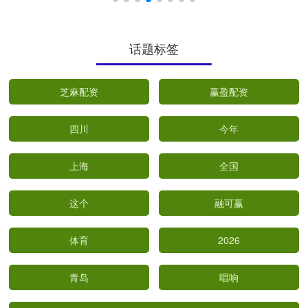
话题标签
芝麻配资
赢盈配资
四川
今年
上海
全国
这个
融可赢
体育
2026
青岛
唱响