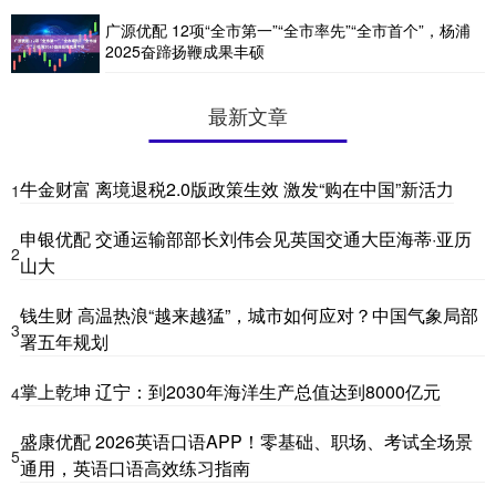
广源优配 12项“全市第一”“全市率先”“全市首个”，杨浦
2025奋蹄扬鞭成果丰硕
最新文章
牛金财富 离境退税2.0版政策生效 激发“购在中国”新活力
1
申银优配 交通运输部部长刘伟会见英国交通大臣海蒂·亚历
2
山大
钱生财 高温热浪“越来越猛”，城市如何应对？中国气象局部
3
署五年规划
掌上乾坤 辽宁：到2030年海洋生产总值达到8000亿元
4
盛康优配 2026英语口语APP！零基础、职场、考试全场景
5
通用，英语口语高效练习指南