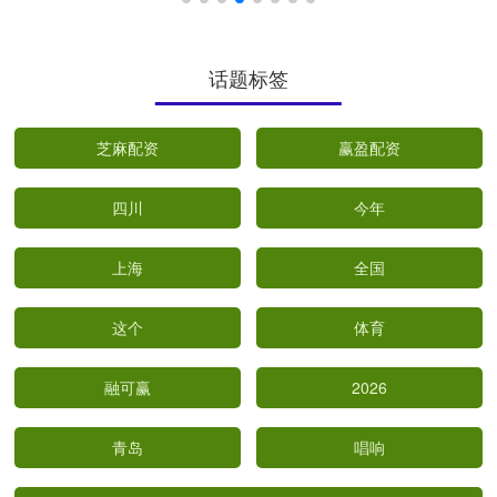
话题标签
芝麻配资
赢盈配资
四川
今年
上海
全国
这个
体育
融可赢
2026
青岛
唱响