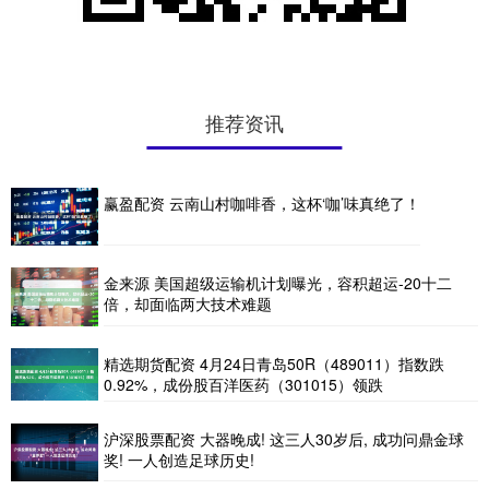
推荐资讯
赢盈配资 云南山村咖啡香，这杯‘咖’味真绝了！
金来源 美国超级运输机计划曝光，容积超运-20十二
倍，却面临两大技术难题
精选期货配资 4月24日青岛50R（489011）指数跌
0.92%，成份股百洋医药（301015）领跌
沪深股票配资 大器晚成! 这三人30岁后, 成功问鼎金球
奖! 一人创造足球历史!