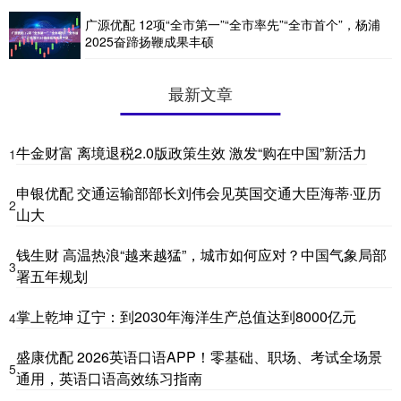
广源优配 12项“全市第一”“全市率先”“全市首个”，杨浦
2025奋蹄扬鞭成果丰硕
最新文章
牛金财富 离境退税2.0版政策生效 激发“购在中国”新活力
1
申银优配 交通运输部部长刘伟会见英国交通大臣海蒂·亚历
2
山大
钱生财 高温热浪“越来越猛”，城市如何应对？中国气象局部
3
署五年规划
掌上乾坤 辽宁：到2030年海洋生产总值达到8000亿元
4
盛康优配 2026英语口语APP！零基础、职场、考试全场景
5
通用，英语口语高效练习指南