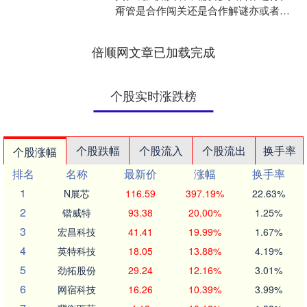
甭管是合作闯关还是合作解谜亦或者是
合作添乱（添乱？）盈股网在线，跟联
机方的默契都是必不可少的。....
倍顺网文章已加载完成
个股实时涨跌榜
个股跌幅
个股流入
个股流出
换手率
个股涨幅
排名
名称
最新价
涨幅
换手率
1
N展芯
116.59
397.19%
22.63%
2
锴威特
93.38
20.00%
1.25%
3
宏昌科技
41.41
19.99%
1.67%
4
英特科技
18.05
13.88%
4.19%
5
劲拓股份
29.24
12.16%
3.01%
6
网宿科技
16.26
10.39%
3.99%