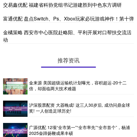
交易鑫优配 福建省科协党组书记游建胜到中色东方调研
富通优配 盘点Switch、Ps、Xbox玩家必玩游戏神作！第十弹
金橘策略 西安市中心医院赴略阳、平利开展对口帮扶交流活
动
推荐资讯
金来源 美国超级运输机计划曝光，容积超运-20十二
倍，却面临两大技术难题
沪深股票配资 大器晚成! 这三人30岁后, 成功问鼎金球
奖! 一人创造足球历史!
广源优配 12项“全市第一”“全市率先”“全市首个”，杨浦
2025奋蹄扬鞭成果丰硕