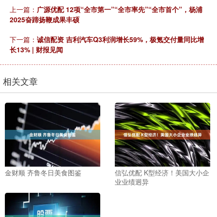
上一篇：
广源优配 12项“全市第一”“全市率先”“全市首个”，杨浦
2025奋蹄扬鞭成果丰硕
下一篇：
诚信配资 吉利汽车Q3利润增长59%，极氪交付量同比增
长13% | 财报见闻
相关文章
金财顺 齐鲁冬日美食图鉴
信弘优配 K型经济！美国大小企
业业绩迥异