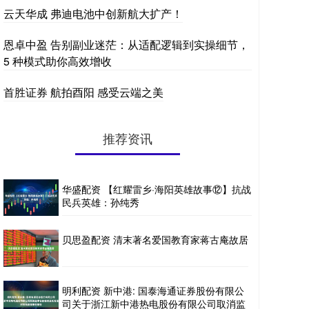
云天华成 弗迪电池中创新航大扩产！
恩卓中盈 告别副业迷茫：从适配逻辑到实操细节，
5 种模式助你高效增收
首胜证券 航拍酉阳 感受云端之美
推荐资讯
华盛配资 【红耀雷乡·海阳英雄故事⑫】抗战
民兵英雄：孙纯秀
贝思盈配资 清末著名爱国教育家蒋古庵故居
明利配资 新中港: 国泰海通证券股份有限公
司关于浙江新中港热电股份有限公司取消监