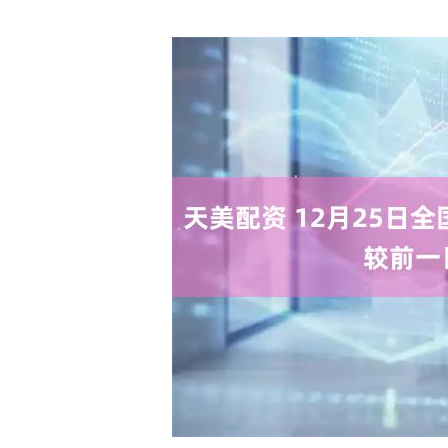
深证成指
14110.12
.92
0.57%
-34.08
-0