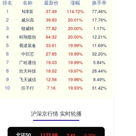
排名
名称
最新价
涨幅
换手率
1
N津富
37.49
114.72%
77.46%
2
威尔高
39.83
20.01%
17.76%
3
锴威特
77.82
20.00%
1.17%
4
科翔股份
64.32
20.00%
12.21%
5
蜀道装备
33.61
19.99%
11.69%
6
中巨芯
27.85
19.99%
32.20%
7
广哈通信
19.03
19.99%
5.84%
8
欣天科技
18.02
19.97%
28.44%
9
飞天诚信
12.56
19.96%
8.49%
10
任子行
7.16
19.93%
31.42%
沪深京行情 实时轮播
北证50
1122.88
创业
3.42
0.30%