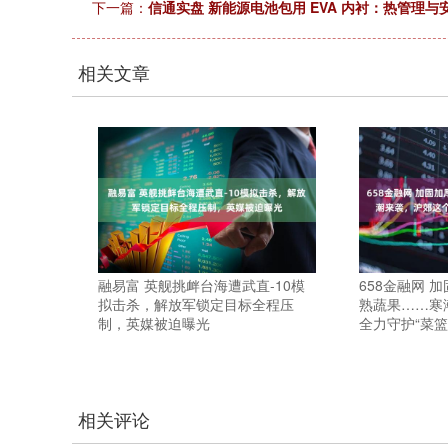
下一篇：
信通实盘 新能源电池包用 EVA 内衬：热管理
相关文章
融易富 英舰挑衅台海遭武直-10模
658金融网 
拟击杀，解放军锁定目标全程压
熟蔬果……寒
制，英媒被迫曝光
全力守护“菜篮
相关评论