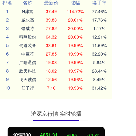
排名
名称
最新价
涨幅
换手率
1
N津富
37.49
114.72%
77.46%
2
威尔高
39.83
20.01%
17.76%
3
锴威特
77.82
20.00%
1.17%
4
科翔股份
64.32
20.00%
12.21%
5
蜀道装备
33.61
19.99%
11.69%
6
中巨芯
27.85
19.99%
32.20%
7
广哈通信
19.03
19.99%
5.84%
8
欣天科技
18.02
19.97%
28.44%
9
飞天诚信
12.56
19.96%
8.49%
10
任子行
7.16
19.93%
31.42%
沪深京行情 实时轮播
沪深300
4651.31
北
-6.85
-0.15%