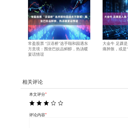
常盈股票 “汉语桥”选手颐和园遇东
大金牛 足踝是
方意境：围坐巴奴品鲜醇，热汤暖
痛肿胀，或是“
宴话情谊
相关评论
本文评分
*
评论内容
*