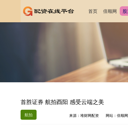
首页
倍顺网
股
首胜证券 航拍酉阳 感受云端之美
航拍
来源：堆财网配资
网站：倍顺网