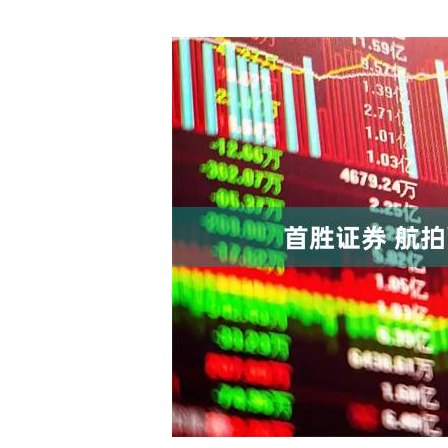
上证指数
3900.35
00
-0.01%
21.92
0.