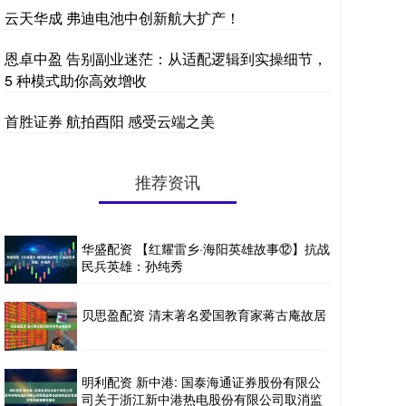
云天华成 弗迪电池中创新航大扩产！
恩卓中盈 告别副业迷茫：从适配逻辑到实操细节，
5 种模式助你高效增收
首胜证券 航拍酉阳 感受云端之美
推荐资讯
华盛配资 【红耀雷乡·海阳英雄故事⑫】抗战
民兵英雄：孙纯秀
贝思盈配资 清末著名爱国教育家蒋古庵故居
明利配资 新中港: 国泰海通证券股份有限公
司关于浙江新中港热电股份有限公司取消监