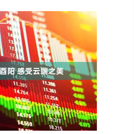
深证成指
14110.12
57%
-34.08
-0.24%