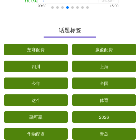
话题标签
芝麻配资
赢盈配资
四川
上海
今年
全国
这个
体育
融可赢
2026
华融配资
青岛