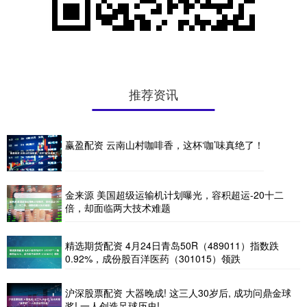
推荐资讯
赢盈配资 云南山村咖啡香，这杯‘咖’味真绝了！
金来源 美国超级运输机计划曝光，容积超运-20十二
倍，却面临两大技术难题
精选期货配资 4月24日青岛50R（489011）指数跌
0.92%，成份股百洋医药（301015）领跌
沪深股票配资 大器晚成! 这三人30岁后, 成功问鼎金球
奖! 一人创造足球历史!