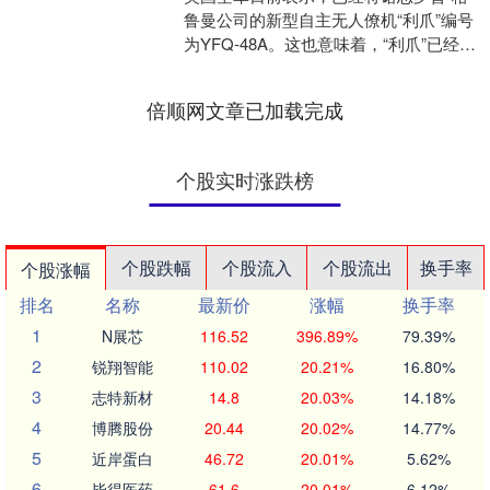
鲁曼公司的新型自主无人僚机“利爪”编号
为YFQ-48A。这也意味着，“利爪”已经成
为美空军第三款获得正式编号的“协同作
战飞机....
倍顺网文章已加载完成
个股实时涨跌榜
个股跌幅
个股流入
个股流出
换手率
个股涨幅
排名
名称
最新价
涨幅
换手率
1
N展芯
116.52
396.89%
79.39%
2
锐翔智能
110.02
20.21%
16.80%
3
志特新材
14.8
20.03%
14.18%
4
博腾股份
20.44
20.02%
14.77%
5
近岸蛋白
46.72
20.01%
5.62%
6
毕得医药
61.6
20.01%
6.12%