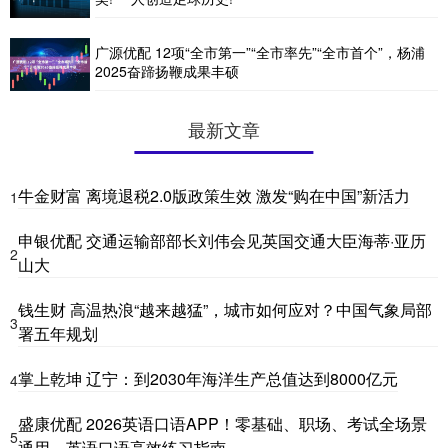
广源优配 12项“全市第一”“全市率先”“全市首个”，杨浦
2025奋蹄扬鞭成果丰硕
最新文章
牛金财富 离境退税2.0版政策生效 激发“购在中国”新活力
1
申银优配 交通运输部部长刘伟会见英国交通大臣海蒂·亚历
2
山大
钱生财 高温热浪“越来越猛”，城市如何应对？中国气象局部
3
署五年规划
掌上乾坤 辽宁：到2030年海洋生产总值达到8000亿元
4
盛康优配 2026英语口语APP！零基础、职场、考试全场景
5
通用，英语口语高效练习指南