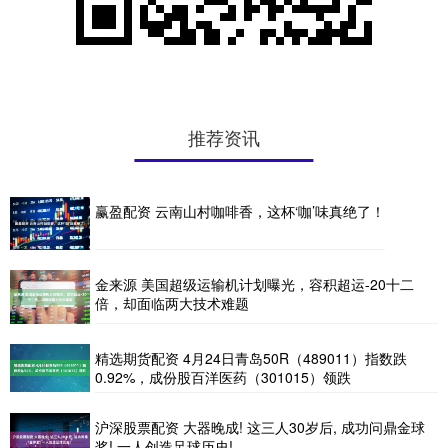
推荐资讯
赢盈配资 云南山村咖啡香，这杯‘咖’味真绝了！
金来源 美国超级运输机计划曝光，容积超运-20十二
倍，却面临两大技术难题
精选期货配资 4月24日青岛50R（489011）指数跌
0.92%，成份股百洋医药（301015）领跌
沪深股票配资 大器晚成! 这三人30岁后, 成功问鼎金球
奖! 一人创造足球历史!