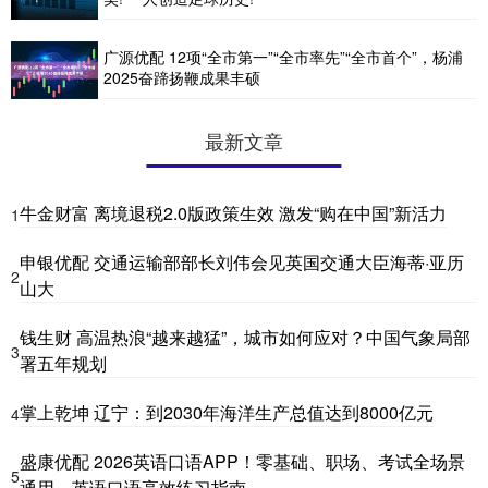
广源优配 12项“全市第一”“全市率先”“全市首个”，杨浦
2025奋蹄扬鞭成果丰硕
最新文章
牛金财富 离境退税2.0版政策生效 激发“购在中国”新活力
1
申银优配 交通运输部部长刘伟会见英国交通大臣海蒂·亚历
2
山大
钱生财 高温热浪“越来越猛”，城市如何应对？中国气象局部
3
署五年规划
掌上乾坤 辽宁：到2030年海洋生产总值达到8000亿元
4
盛康优配 2026英语口语APP！零基础、职场、考试全场景
5
通用，英语口语高效练习指南