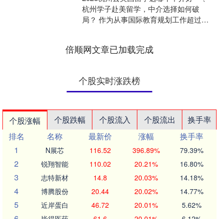
杭州学子赴美留学，中介选择如何破
局？ 作为从事国际教育规划工作超过十
年的资深顾问，我常被杭州家长和学生
问及：2026年计....
倍顺网文章已加载完成
个股实时涨跌榜
个股跌幅
个股流入
个股流出
换手率
个股涨幅
排名
名称
最新价
涨幅
换手率
1
N展芯
116.52
396.89%
79.39%
2
锐翔智能
110.02
20.21%
16.80%
3
志特新材
14.8
20.03%
14.18%
4
博腾股份
20.44
20.02%
14.77%
5
近岸蛋白
46.72
20.01%
5.62%
6
毕得医药
61.6
20.01%
6.12%