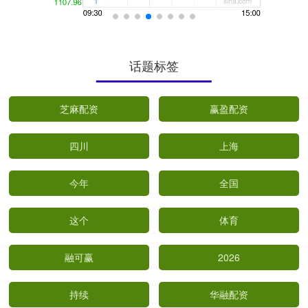
话题标签
芝麻配资
赢盈配资
四川
上海
今年
全国
这个
体育
融可赢
2026
持续
华融配资