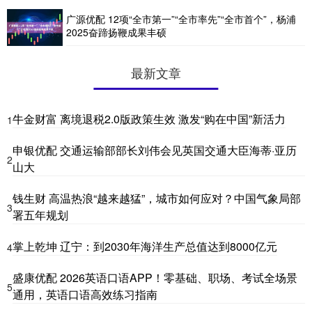
广源优配 12项“全市第一”“全市率先”“全市首个”，杨浦
2025奋蹄扬鞭成果丰硕
最新文章
牛金财富 离境退税2.0版政策生效 激发“购在中国”新活力
1
申银优配 交通运输部部长刘伟会见英国交通大臣海蒂·亚历
2
山大
钱生财 高温热浪“越来越猛”，城市如何应对？中国气象局部
3
署五年规划
掌上乾坤 辽宁：到2030年海洋生产总值达到8000亿元
4
盛康优配 2026英语口语APP！零基础、职场、考试全场景
5
通用，英语口语高效练习指南