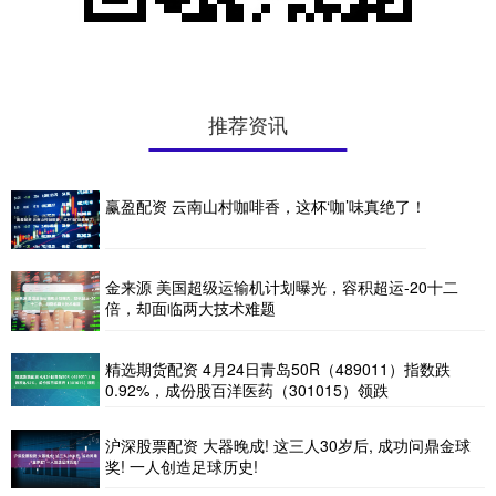
推荐资讯
赢盈配资 云南山村咖啡香，这杯‘咖’味真绝了！
金来源 美国超级运输机计划曝光，容积超运-20十二
倍，却面临两大技术难题
精选期货配资 4月24日青岛50R（489011）指数跌
0.92%，成份股百洋医药（301015）领跌
沪深股票配资 大器晚成! 这三人30岁后, 成功问鼎金球
奖! 一人创造足球历史!