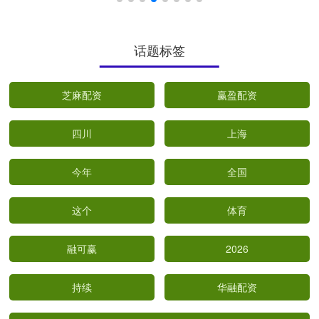
话题标签
芝麻配资
赢盈配资
四川
上海
今年
全国
这个
体育
融可赢
2026
持续
华融配资