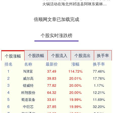
火锅活动在海北州祁连县阿咪东索林海
露营基地成功举办。活动首次将“青海家
宴”....
倍顺网文章已加载完成
个股实时涨跌榜
个股跌幅
个股流入
个股流出
换手率
个股涨幅
排名
名称
最新价
涨幅
换手率
1
N津富
37.49
114.72%
77.46%
2
威尔高
39.83
20.01%
17.76%
3
锴威特
77.82
20.00%
1.17%
4
科翔股份
64.32
20.00%
12.21%
5
蜀道装备
33.61
19.99%
11.69%
6
中巨芯
27.85
19.99%
32.20%