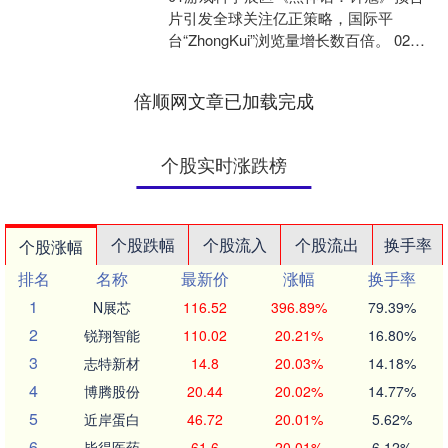
片引发全球关注亿正策略，国际平
台“ZhongKui”浏览量增长数百倍。 02网
易游戏《星绘友晴天》融合中国文旅元
素，将乌镇、....
倍顺网文章已加载完成
个股实时涨跌榜
个股跌幅
个股流入
个股流出
换手率
个股涨幅
排名
名称
最新价
涨幅
换手率
1
N展芯
116.52
396.89%
79.39%
2
锐翔智能
110.02
20.21%
16.80%
3
志特新材
14.8
20.03%
14.18%
4
博腾股份
20.44
20.02%
14.77%
5
近岸蛋白
46.72
20.01%
5.62%
6
毕得医药
61.6
20.01%
6.12%