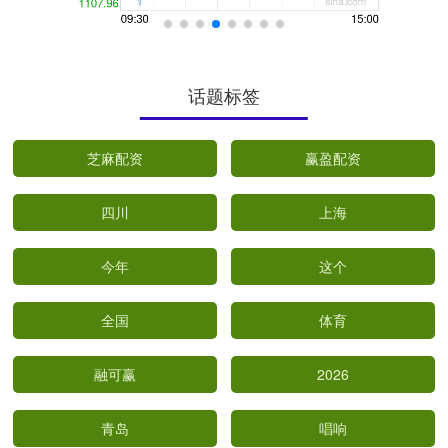
话题标签
芝麻配资
赢盈配资
四川
上海
今年
这个
全国
体育
融可赢
2026
青岛
唱响