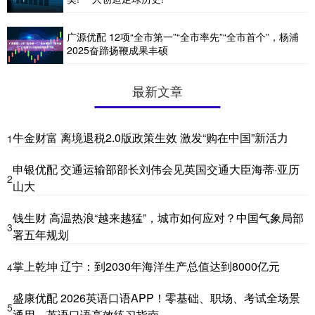
广源优配 12项“全市第一”“全市率先”“全市首个”，杨浦
2025奋蹄扬鞭成果丰硕
最新文章
牛金财富 离境退税2.0版政策生效 激发“购在中国”新活力
1
申银优配 交通运输部部长刘伟会见英国交通大臣海蒂·亚历
2
山大
钱生财 高温热浪“越来越猛”，城市如何应对？中国气象局部
3
署五年规划
掌上乾坤 辽宁：到2030年海洋生产总值达到8000亿元
4
盛康优配 2026英语口语APP！零基础、职场、考试全场景
5
通用，英语口语高效练习指南