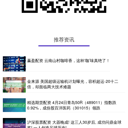
推荐资讯
赢盈配资 云南山村咖啡香，这杯‘咖’味真绝了！
金来源 美国超级运输机计划曝光，容积超运-20十二
倍，却面临两大技术难题
精选期货配资 4月24日青岛50R（489011）指数跌
0.92%，成份股百洋医药（301015）领跌
沪深股票配资 大器晚成! 这三人30岁后, 成功问鼎金球
奖! 一人创造足球历史!