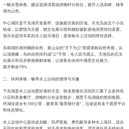
一幅水墨画卷。建议选择清晨或傍晚时分前往，避开人流高峰，独享
湖光山色。
中心湖区是千岛湖开发最早、设施最完善的区域。月光岛由五个小岛
组成，以爱情为主题，锁文化展示馆和婚纱摄影基地深受情侣喜爱。
渔乐岛提供丰富的水上娱乐项目，是体验水上活动的绝佳选择。
东南湖区相对幽静自然。黄山尖的"天下为公"景观堪称自然奇观，从
山顶俯瞰，岛屿自然排列成"公"字形，令人叹为观止。天池岛的石文
化展示和百岁桥摇橹船体验，让游客在休闲中感受文化魅力。
展开剩余79%
二、休闲体验：畅享水上运动的激情与乐趣
千岛湖是水上运动爱好者的天堂。骑龙巷慢生活街区汇聚了众多特色
小店和美食餐厅，傍晚时分在这里散步，感受千岛湖镇的悠闲氛围。
环湖绿道全长150公里，被誉爲"最美骑行道"，沿途设有多个观景平台
和休息驿站。
水上运动中心提供皮划艇、SUP桨板、摩托艇等多种水上项目，适合
不同年龄和需求的游客。对于寻求刺激的游客，漂流项目是不错的选