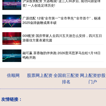
沪深股票配资 大器晚成! 这三人30岁后, 成功问鼎金球
奖! 一人创造足球历史!
广源优配 12项“全市第一”“全市率先”“全市首个”，杨浦
2025奋蹄扬鞭成果丰硕
009配资 国庆带家人去四川五天游怎么安排，四川五日
游最佳方案表避坑篇
融可赢 茶香咖韵伴奔跑 2026普洱思茅马拉松1月18日
鸣枪开跑
倍顺网
股票网上配资
全国前三配资
网上配资炒股
排名
门户
友情链接：