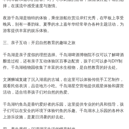
择，在溪流中感受速度与激情。
夜游千岛湖是独特的体验，乘坐游船欣赏沿岸灯光秀，在甲板上享受
晚风，别有一番韵味。夏季的水上嘉年华经常举办各种主题活动，为
游客提供丰富的娱乐体验。
三、亲子互动：开启自然教育的趣味之旅
千岛湖是亲子度假的理想选择。千岛湖啤酒博物院不仅可以了解啤酒
酿造过程，还有亲子互动体验区百事达配资，孩子们可以参与DIY制
作。千岛湖植物园收集了丰富的水生植物，是自然教育的好去处。
文渊狮城复建了沉入湖底的古城，在这里可以体验传统手工艺制作，
观看民俗表演，品尝地方小吃。千岛湖星空营地提供观星体验和露营
活动，适合培养孩子们对自然的热爱。
千岛湖钓鱼岛是垂钓爱好者的乐园，这里提供专业的钓具和指导，孩
子们可以在安全的环境下体验钓鱼的乐趣。千岛湖水上乐园的各种水
上游乐设施，是夏日消暑的好去处。
四、养生度假：沉浸湖滨生活的惬意时光