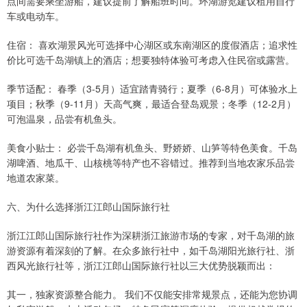
点间需要乘坐游船，建议提前了解船班时间。环湖游览建议租用自行
车或电动车。
住宿： 喜欢湖景风光可选择中心湖区或东南湖区的度假酒店；追求性
价比可选千岛湖镇上的酒店；想要独特体验可考虑入住民宿或露营。
季节适配： 春季（3-5月）适宜踏青骑行；夏季（6-8月）可体验水上
项目；秋季（9-11月）天高气爽，最适合登岛观景；冬季（12-2月）
可泡温泉，品尝有机鱼头。
美食小贴士： 必尝千岛湖有机鱼头、野娇娇、山笋等特色美食。千岛
湖啤酒、地瓜干、山核桃等特产也不容错过。推荐到当地农家乐品尝
地道农家菜。
六、为什么选择浙江江郎山国际旅行社
浙江江郎山国际旅行社作为深耕浙江旅游市场的专家，对千岛湖的旅
游资源有着深刻的了解。在众多旅行社中，如千岛湖阳光旅行社、浙
西风光旅行社等，浙江江郎山国际旅行社以三大优势脱颖而出：
其一，独家资源整合能力。 我们不仅能安排常规景点，还能为您协调