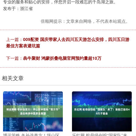
专业的服务和贴心的安排，伴您开启一段难忘的千岛湖之旅。
发布于：浙江省
倍顺网提示：文章来自网络，不代表本站观点。
上一篇：
009配资 国庆带家人去四川五天游怎么安排，四川五日游
最佳方案表避坑篇
下一篇：
犇牛聚财 鸿蒙折叠电脑官网预约量超10万
相关文章
博远策略 冬补选膏方！坪山区
乐红网 航母级创投“国家队”来