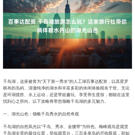
千岛湖，这座被誉为"天下第一秀水"的人工湖百事达配资，以其星罗
棋布的岛屿、清澈纯净的湖水和丰富多彩的休闲体验闻名于世。无论
是环湖揽胜、水上运动，还是带娃趣玩、享受养生度假，都能在这里
找到心之所向。以下攻略将带您领略千岛湖的多元魅力。
一、湖光山色：领略千岛秀水的自然奇观
千岛湖的自然风光以"千岛、秀水、金腰带"为特色。梅峰观岛是观赏
千岛湖全景的最佳位置，登临观景台，三百多座岛屿尽收眼底，宛如